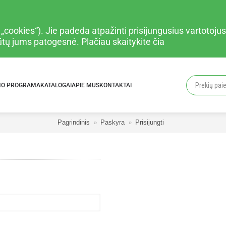
cookies“). Jie padeda atpažinti prisijungusius vartotojus,
būtų jums patogesnė. Plačiau
skaitykite čia
MO PROGRAMA
KATALOGAI
APIE MUS
KONTAKTAI
Pagrindinis
Paskyra
Prisijungti