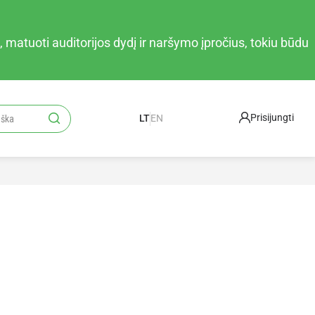
 matuoti auditorijos dydį ir naršymo įpročius, tokiu būdu
Prisijungti
LT
EN