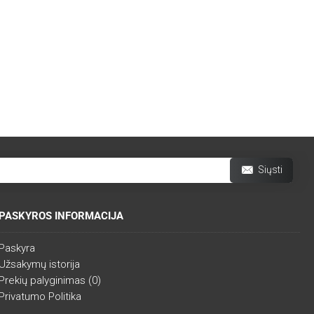
Siųsti
PASKYROS INFORMACIJA
Paskyra
Užsakymų istorija
Prekių palyginimas (
0
)
Privatumo Politika