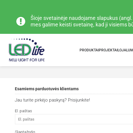
Šioje svetainėje naudojame slapukus (angl. „
mes galime keisti svetainę, kad ji visiems 
PRODUKTAI
PROJEKTAI
LOJALU
Esamiems parduotuvės klientams
Jau turite pirkėjo paskyrą? Prisijunkite!
El. paštas
Slaptažodis