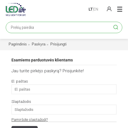
LT
EN
PRODUKTAI
PROJEKTAI
Pagrindinis
Paskyra
Prisijungti
LOJALUMO PROGRAMA
KATALOGAI
Esamiems parduotuvės klientams
APIE MUS
Jau turite pirkėjo paskyrą? Prisijunkite!
KONTAKTAI
El. paštas
Slaptažodis
Pamiršote slaptažodį?