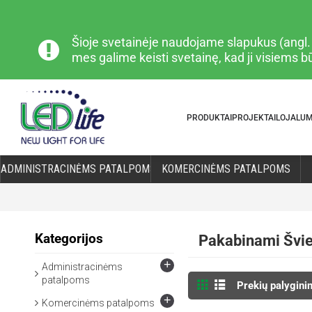
Šioje svetainėje naudojame slapukus (angl. „
mes galime keisti svetainę, kad ji visiems 
PRODUKTAI
PROJEKTAI
LOJALU
ADMINISTRACINĖMS PATALPOMS
KOMERCINĖMS PATALPOMS
Kategorijos
Pakabinami Švies
+
Administracinėms
patalpoms
Prekių palygini
+
Komercinėms patalpoms