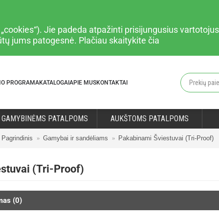
cookies“). Jie padeda atpažinti prisijungusius vartotojus,
būtų jums patogesnė. Plačiau
skaitykite čia
MO PROGRAMA
KATALOGAI
APIE MUS
KONTAKTAI
GAMYBINĖMS PATALPOMS
AUKŠTOMS PATALPOMS
Pagrindinis
Gamybai ir sandėliams
Pakabinami Šviestuvai (Tri-Proof)
tuvai (Tri-Proof)
mas (0)