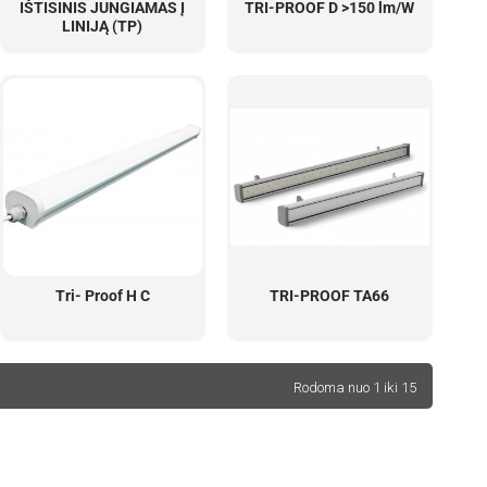
IŠTISINIS JUNGIAMAS Į
TRI-PROOF D >150 lm/W
LINIJĄ (TP)
Tri- Proof H C
TRI-PROOF TA66
Rodoma nuo 1 iki 15