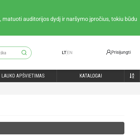
 matuoti auditorijos dydį ir naršymo įpročius, tokiu būdu
Prisijungti
LT
EN
LAUKO APŠVIETIMAS
KATALOGAI