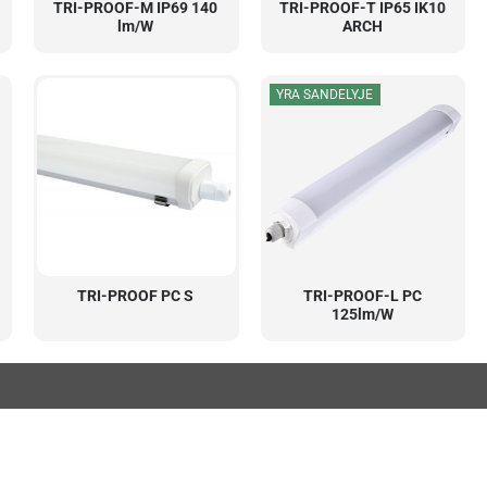
TRI-PROOF-M IP69 140
TRI-PROOF-T IP65 IK10
lm/W
ARCH
YRA SANDELYJE
TRI-PROOF PC S
TRI-PROOF-L PC
125lm/W