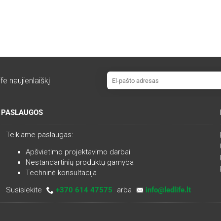
fe naujienlaiškį
PASLAUGOS
Teikiame paslaugas:
Apšvietimo projektavimo darbai
Nestandartinių produktų gamyba
Techninė konsultacija
Susisiekite
+370 614 47575
arba
info@ledlife.lt