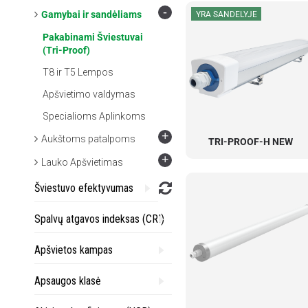
-
Gamybai ir sandėliams
YRA SANDELYJE
Pakabinami Šviestuvai
(Tri-Proof)
T8 ir T5 Lempos
Apšvietimo valdymas
Specialioms Aplinkoms
+
Aukštoms patalpoms
TRI-PROOF-H NEW
+
Lauko Apšvietimas
Šviestuvo efektyvumas
Spalvų atgavos indeksas (CRI)
Apšvietos kampas
Apsaugos klasė