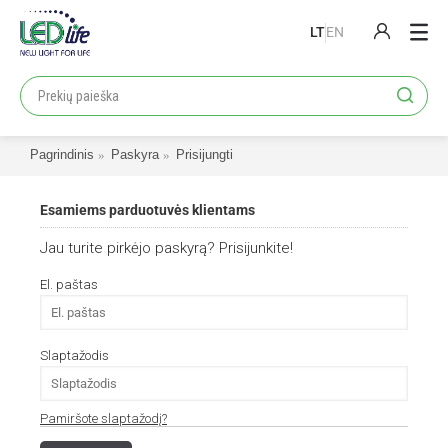
LT
EN
PRODUKTAI
PROJEKTAI
Pagrindinis
Paskyra
Prisijungti
LOJALUMO PROGRAMA
KATALOGAI
Esamiems parduotuvės klientams
APIE MUS
Jau turite pirkėjo paskyrą? Prisijunkite!
KONTAKTAI
El. paštas
Slaptažodis
Pamiršote slaptažodį?