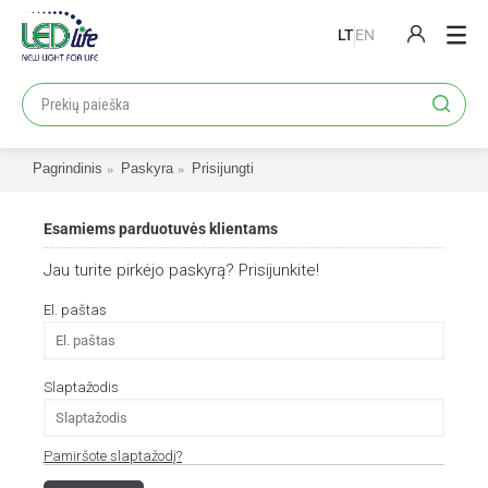
LT
EN
PRODUKTAI
PROJEKTAI
Pagrindinis
Paskyra
Prisijungti
LOJALUMO PROGRAMA
KATALOGAI
Esamiems parduotuvės klientams
APIE MUS
Jau turite pirkėjo paskyrą? Prisijunkite!
KONTAKTAI
El. paštas
Slaptažodis
Pamiršote slaptažodį?