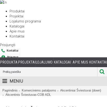
lt
En
Produktai
Projektai
Lojalumo programa
Katalogai
Apie mus
Kontaktai
Prisijungti
Kontaktai
Apie mus
PRODUKTAI
PROJEKTAI
LOJALUMO PROGRAMA
KATALOGAI
APIE MUS
KONTAKTAI
Prisijungti
Registruotis
MENIU
Pagrindinis
Komercinėms patalpoms
Akcentiniai Šviestuvai (down)
Akcentinis Šviestuvas-COB ADL