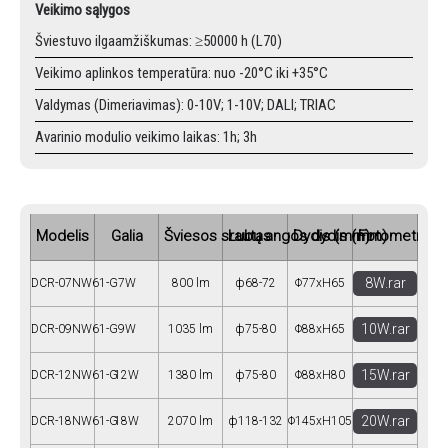
Veikimo sąlygos
Šviestuvo ilgaamžiškumas: ≥50000 h (L70)
Veikimo aplinkos temperatūra: nuo -20°C iki +35°C
Valdymas (Dimeriavimas): 0-10V; 1-10V; DALI; TRIAC
Avarinio modulio veikimo laikas: 1h; 3h
Modelis
Galia
Šviesos srautas
Lubų angos dydis (mm)
Dydis (mm)
Fotometrija
8W.rar
DCR-07NW61-G
7W
800 lm
ф68-72
Φ77xH65
10W.rar
DCR-09NW61-G
9W
1035 lm
ф75-80
Φ88xH65
15W.rar
DCR-12NW61-G
12W
1380 lm
ф75-80
Φ88xH80
20W.rar
DCR-18NW61-G
18W
2070 lm
ф118-132
Φ145xH105