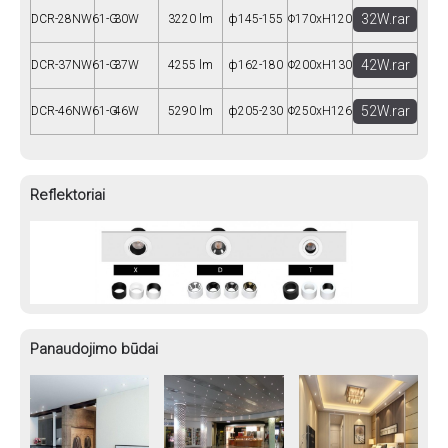
32W.rar
DCR-28NW61-G
30W
3220 lm
ф145-155
Φ170xH120
42W.rar
DCR-37NW61-G
37W
4255 lm
ф162-180
Φ200xH130
52W.rar
DCR-46NW61-G
46W
5290 lm
ф205-230
Φ250xH126
Reflektoriai
Panaudojimo būdai