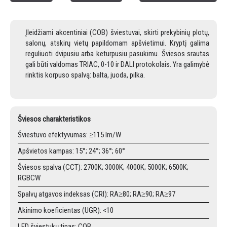
Įleidžiami akcentiniai (COB) šviestuvai, skirti prekybinių plotų,
salonų, atskirų vietų papildomam apšvietimui. Kryptį galima
reguliuoti dvipusiu arba keturpusiu pasukimu. Šviesos srautas
gali būti valdomas TRIAC, 0-10 ir DALI protokolais. Yra galimybė
rinktis korpuso spalvą: balta, juoda, pilka.
Šviesos charakteristikos
Šviestuvo efektyvumas: ≥115 lm/W
Apšvietos kampas: 15°; 24°; 36°; 60°
Šviesos spalva (CCT): 2700K; 3000K; 4000K; 5000K; 6500K;
RGBCW
Spalvų atgavos indeksas (CRI): RA≥80; RA≥90; RA≥97
Akinimo koeficientas (UGR): <10
LED šviestukų tipas: COB