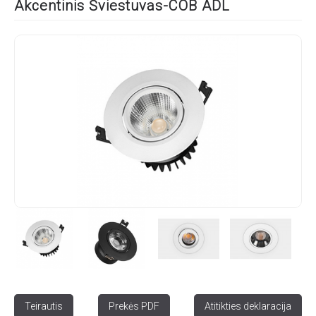
Akcentinis Šviestuvas-COB ADL
Teirautis
Prekės PDF
Atitikties deklaracija