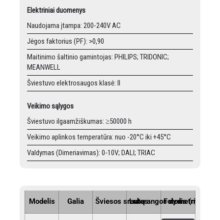
Elektriniai duomenys
Naudojama įtampa: 200-240V AC
Jėgos faktorius (PF): >0,90
Maitinimo šaltinio gamintojas: PHILIPS; TRIDONIC;
MEANWELL
Šviestuvo elektrosaugos klasė: II
Veikimo sąlygos
Šviestuvo ilgaamžiškumas: ≥50000 h
Veikimo aplinkos temperatūra: nuo -20°C iki +45°C
Valdymas (Dimeriavimas): 0-10V; DALI; TRIAC
Modelis
Galia
Šviesos srautas
Lubų angos dydis (mm)
Fotometrija