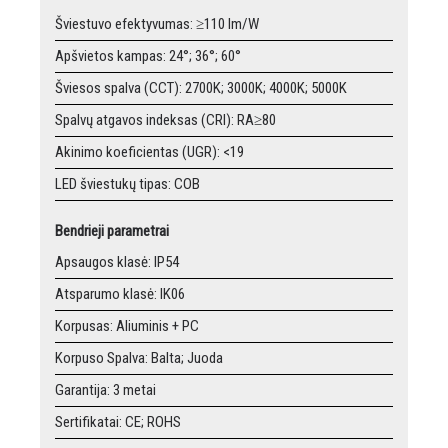
Šviestuvo efektyvumas: ≥110 lm/W
Apšvietos kampas: 24°; 36°; 60°
Šviesos spalva (CCT): 2700K; 3000K; 4000K; 5000K
Spalvų atgavos indeksas (CRI): RA≥80
Akinimo koeficientas (UGR): <19
LED šviestukų tipas: COB
Bendrieji parametrai
Apsaugos klasė: IP54
Atsparumo klasė: IK06
Korpusas: Aliuminis + PC
Korpuso Spalva: Balta; Juoda
Garantija: 3 metai
Sertifikatai: CE; ROHS