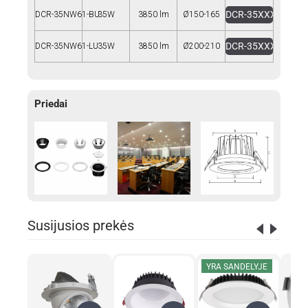
DCR-35XXX1-BU.zi
DCR-35NW61-BU
35W
3850 lm
Ø150-165
DCR-35XXX1-LU.zi
DCR-35NW61-LU
35W
3850 lm
Ø200-210
Priedai
Susijusios prekės
YRA SANDELYJE