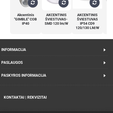
Akcentinis
AKCENTINIS
AKCENTINIS
A
"GIMBLE" COB
ŠVIESTUVAS-
ŠVIESTUVAS
š
IP40
SMD 120 lm/W
IP54 CD9
150
120/130 LM/W
INFORMACIJA
PASLAUGOS
PASKYROS INFORMACIJA
KONTAKTAI | REKVIZITAI