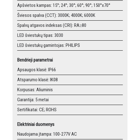
Apšvietos kampas: 15°; 24°; 30°; 60°; 90°; 150°x70°
Šviesos spalva (CCT): 3000K; 4000K; 6000K
Spalvų atgavos indeksas (CRI): RA≥80
LED šviestukų tipas: 3030
LED šviestukų gamintojas: PHILIPS
Bendrieji parametrai
Apsaugos klasė: IP66
Atsparumo klasė: IK08
Korpusas: Aliuminis
Garantija: 5 metai
Sertifikatai: CE; ROHS
Elektriniai duomenys
Naudojama įtampa: 100-277V AC