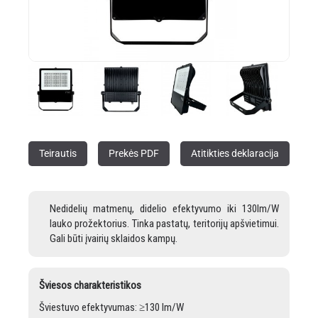
Teirautis
Prekės PDF
Atitikties deklaracija
Nedidelių matmenų, didelio efektyvumo iki 130lm/W
lauko prožektorius. Tinka pastatų, teritorijų apšvietimui.
Gali būti įvairių sklaidos kampų.
Šviesos charakteristikos
Šviestuvo efektyvumas: ≥130 lm/W