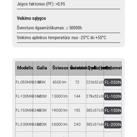
Jėgos faktorius (PF): >0,95
Veikimo sąlygos
Šviestuvo ilgaamžiškumas: ≥ 50000h
Veikimo aplinkos temperatūra: nuo -25°C iki +55°C
Modelis
Galia
Šviesos srautas
Šviestukų sk. (vnt)
Dydis (mm)
Fotometrija
FL-050N
FL-050N9B3-M
50W
6500 lm
72
220x52x283
FL-100N
FL-100N9B3-M
100W
13000 lm
144
278x52x369
FL-150N
FL-150N9B3-M
150W
19500 lm
192
392x57x394
FL-200N
FL-200N9B3-M
200W
26000 lm
240
392x57x445