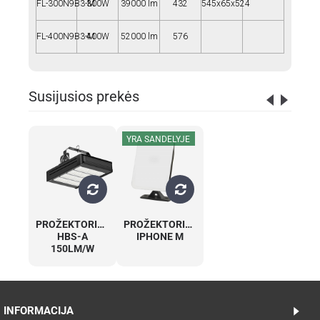
FL-300N9B3-M
300W
39000 lm
432
545x65x524
FL-400N9B3-M
400W
52000 lm
576
Susijusios prekės
YRA SANDELYJE
PROŽEKTORIUS
PROŽEKTORIUS
HBS-A
IPHONE M
150LM/W
INFORMACIJA