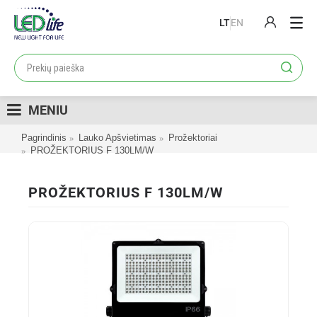
LT
EN
PRODUKTAI
PROJEKTAI
MENIU
LOJALUMO PROGRAMA
Pagrindinis
Lauko Apšvietimas
Prožektoriai
KATALOGAI
PROŽEKTORIUS F 130LM/W
APIE MUS
PROŽEKTORIUS F 130LM/W
KONTAKTAI