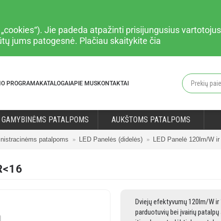
cookies“). Jie padeda atpažinti prisijungusius vartotojus,
būtų jums patogesnė. Plačiau
skaitykite čia
MO PROGRAMA
KATALOGAI
APIE MUS
KONTAKTAI
GAMYBINĖMS PATALPOMS
AUKŠTOMS PATALPOMS
nistracinėms patalpoms
LED Panelės (didelės)
LED Panelė 120lm/W i
R<16
Dviejų efektyvumų 120lm/W ir 
parduotuvių bei įvairių patal