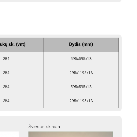
ukų sk. (vnt)
Dydis (mm)
384
595x595x13
384
295x1195x13
384
595x595x13
384
295x1195x13
Šviesos sklaida