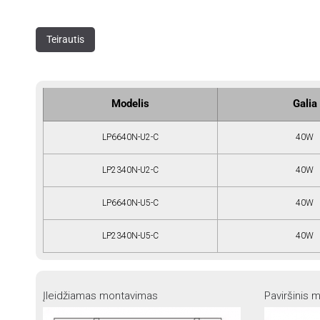
Teirautis
Modelis
Galia
LP6640N-U2-C
40W
LP2340N-U2-C
40W
LP6640N-U5-C
40W
LP2340N-U5-C
40W
Įleidžiamas montavimas
Paviršinis 