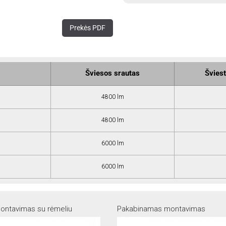
Prekės PDF
Šviesos srautas
Šviest
4800 lm
4800 lm
6000 lm
6000 lm
montavimas su rėmeliu
Pakabinamas montavimas