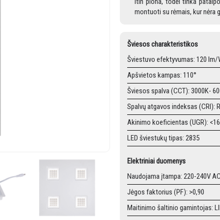
itin plona, todėl tinka patal
montuoti su rėmais, kur nėra ga
Šviesos charakteristikos
Šviestuvo efektyvumas: 120 lm/
Apšvietos kampas: 110°
Šviesos spalva (CCT): 3000K- 6
Spalvų atgavos indeksas (CRI):
Akinimo koeficientas (UGR): <16
LED šviestukų tipas: 2835
Elektriniai duomenys
Naudojama įtampa: 220-240V A
Jėgos faktorius (PF): >0,90
Maitinimo šaltinio gamintojas: L