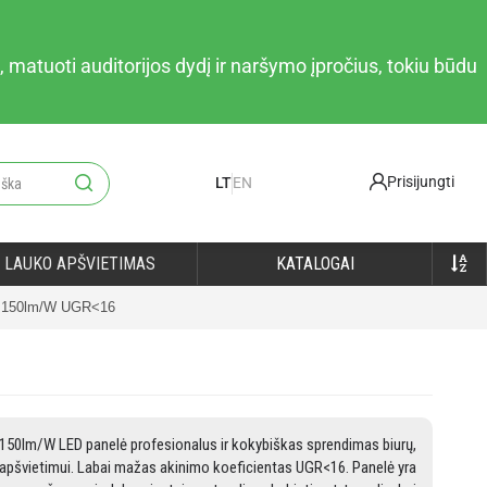
 matuoti auditorijos dydį ir naršymo įpročius, tokiu būdu
Prisijungti
LT
EN
LAUKO APŠVIETIMAS
KATALOGAI
r 150lm/W UGR<16
150lm/W LED panelė profesionalus ir kokybiškas sprendimas biurų,
pų apšvietimui. Labai mažas akinimo koeficientas UGR<16. Panelė yra