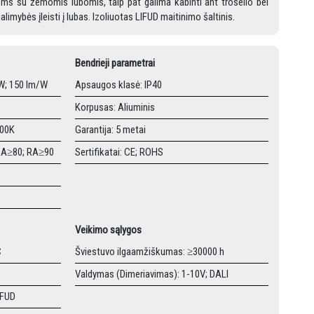
poms su žemomis lubomis, taip pat galima kabinti ant troselio bei
limybės įleisti į lubas. Izoliuotas LIFUD maitinimo šaltinis.
Bendrieji parametrai
W; 150 lm/W
Apsaugos klasė: IP40
Korpusas: Aliuminis
000K
Garantija: 5 metai
 RA≥80; RA≥90
Sertifikatai: CE; ROHS
Veikimo sąlygos
C
Šviestuvo ilgaamžiškumas: ≥30000 h
Valdymas (Dimeriavimas): 1-10V; DALI
IFUD