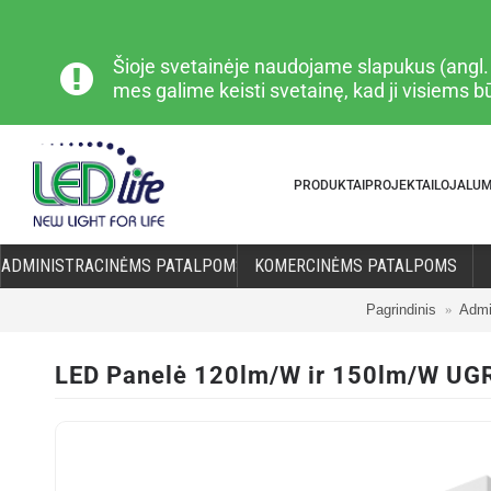
Šioje svetainėje naudojame slapukus (angl. „
mes galime keisti svetainę, kad ji visiems 
PRODUKTAI
PROJEKTAI
LOJALU
ADMINISTRACINĖMS PATALPOMS
KOMERCINĖMS PATALPOMS
Pagrindinis
Admi
LED Panelė 120lm/W ir 150lm/W UG