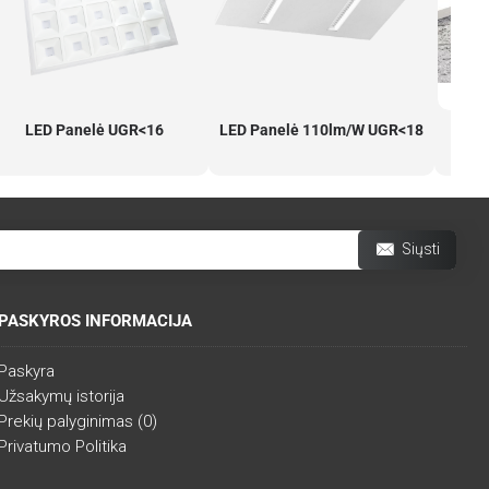
LED Panelė UGR<16
LED Panelė 110lm/W UGR<18
L
Siųsti
PASKYROS INFORMACIJA
Paskyra
Užsakymų istorija
Prekių palyginimas (
0
)
Privatumo Politika