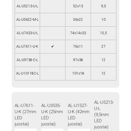
AL-U5213-U-L
52x13
9,5
AL-U5622-M-L
56x22
10
AL-U7433-U-L
74x14x33
15,5
AL-U7611-U-K
✔
76x11
27
AL-U9738-C-L
97x38
12
AL-U10118C-L
101x18
12
AL-U5213-
AL-U7611-
AL-U3535-
AL-U1527-
U-L
U-K (27mm
U-K (25mm
U-K (42mm
(9,5mm
LED
LED
LED
LED
juostai)
juostai)
juostai)
juostai)