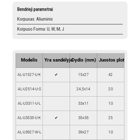
Bendrieji parametrai
Korpusas: Aliuminis
Korpuso Forma: U; W; M; J
Modelis
Yra sandėlyje
Dydis (mm)
Juostos plotis (mm
AL-U1527-U-K
✔
15x27
42
AL-U2514-U-S
24,5x14
20
AL-U3311-U-L
33x11
10
AL-U3535-U-K
✔
35x35
25
AL-U3927-W-L
39x27
10