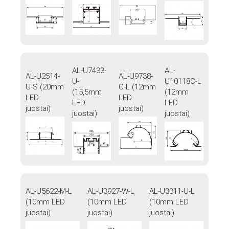
AL-U7433-
AL-
AL-U2514-
AL-U9738-
U-
U10118C-L
U-S (20mm
C-L (12mm
(15,5mm
(12mm
LED
LED
LED
LED
juostai)
juostai)
juostai)
juostai)
AL-U5622-M-L
AL-U3927-W-L
AL-U3311-U-L
(10mm LED
(10mm LED
(10mm LED
juostai)
juostai)
juostai)