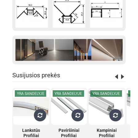
Susijusios prekės
YRA SANDELYJE
YRA SANDELYJE
YRA SANDELYJE
YRA
Lankstūs
Paviršiniai
Kampiniai
Į
Profiliai
Profiliai
Profiliai