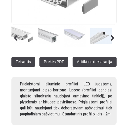
Teirautis
Prekės PDF
Atitikties deklaracija
Priglaistomi aliuminio profiliai LED juostoms,
montuojami gipso-kartono lubose (profiliai dengiasi
glaisto sliuoksniu naudojant armavimo tinklelį), po
plytelėmis ar kituose paviršiuose. Priglaistomi profiliai
gali būti naudojami tiek dekoratyviam apšvietimui, tiek
pagrindiniam pašvietimui. Standartinis profilio ilgis - 2m