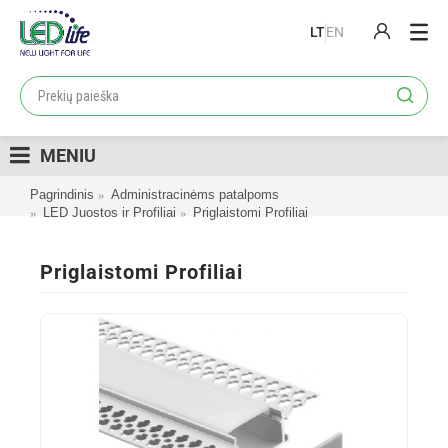
LT
EN
PRODUKTAI
PROJEKTAI
MENIU
LOJALUMO PROGRAMA
Pagrindinis
Administracinėms patalpoms
KATALOGAI
LED Juostos ir Profiliai
Priglaistomi Profiliai
APIE MUS
Priglaistomi Profiliai
KONTAKTAI