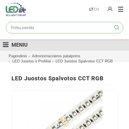
LT
EN
PRODUKTAI
PROJEKTAI
MENIU
LOJALUMO PROGRAMA
Pagrindinis
Administracinėms patalpoms
KATALOGAI
LED Juostos ir Profiliai
LED Juostos Spalvotos CCT RGB
APIE MUS
LED Juostos Spalvotos CCT RGB
KONTAKTAI