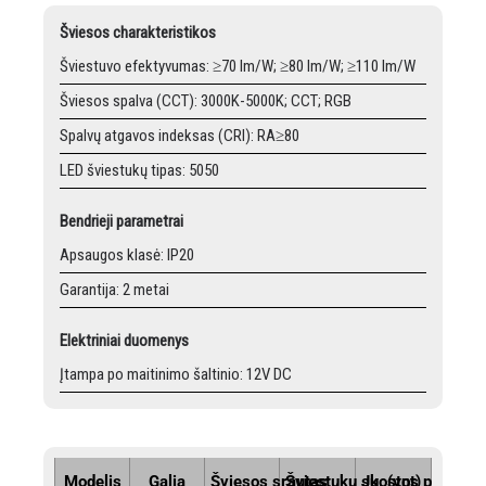
Šviesos charakteristikos
Šviestuvo efektyvumas: ≥70 lm/W; ≥80 lm/W; ≥110 lm/W
Šviesos spalva (CCT): 3000K-5000K; CCT; RGB
Spalvų atgavos indeksas (CRI): RA≥80
LED šviestukų tipas: 5050
Bendrieji parametrai
Apsaugos klasė: IP20
Garantija: 2 metai
Elektriniai duomenys
Įtampa po maitinimo šaltinio: 12V DC
Modelis
Galia
Šviesos srautas
Šviestukų sk. (vnt)
Juostos plotis (