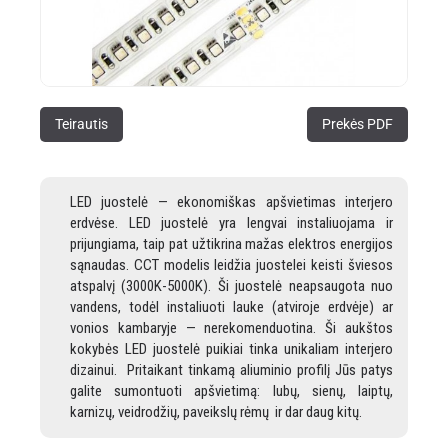
Teirautis
Prekės PDF
LED juostelė — ekonomiškas apšvietimas interjero
erdvėse. LED juostelė yra lengvai instaliuojama ir
prijungiama, taip pat užtikrina mažas elektros energijos
sąnaudas. CCT modelis leidžia juostelei keisti šviesos
atspalvį (3000K-5000K). Ši juostelė neapsaugota nuo
vandens, todėl instaliuoti lauke (atviroje erdvėje) ar
vonios kambaryje — nerekomenduotina. Ši aukštos
kokybės LED juostelė puikiai tinka unikaliam interjero
dizainui. Pritaikant tinkamą aliuminio profilį Jūs patys
galite sumontuoti apšvietimą: lubų, sienų, laiptų,
karnizų, veidrodžių, paveikslų rėmų ir dar daug kitų.