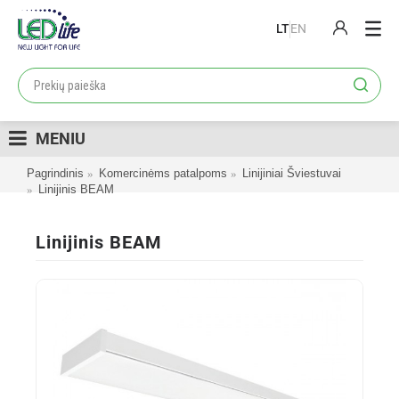
LT
EN
PRODUKTAI
PROJEKTAI
MENIU
LOJALUMO PROGRAMA
Pagrindinis
Komercinėms patalpoms
Linijiniai Šviestuvai
KATALOGAI
Linijinis BEAM
APIE MUS
Linijinis BEAM
KONTAKTAI