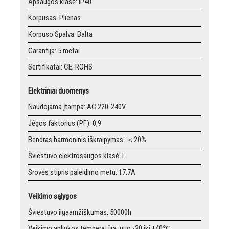
Apsaugos klasė: IP40
Korpusas: Plienas
Korpuso Spalva: Balta
Garantija: 5 metai
Sertifikatai: CE; ROHS
Elektriniai duomenys
Naudojama įtampa: AC 220-240V
Jėgos faktorius (PF): 0,9
Bendras harmoninis iškraipymas: ＜20%
Šviestuvo elektrosaugos klasė: I
Srovės stipris paleidimo metu: 17.7A
Veikimo sąlygos
Šviestuvo ilgaamžiškumas: 50000h
Veikimo aplinkos temperatūra: nuo -20 iki +40℃