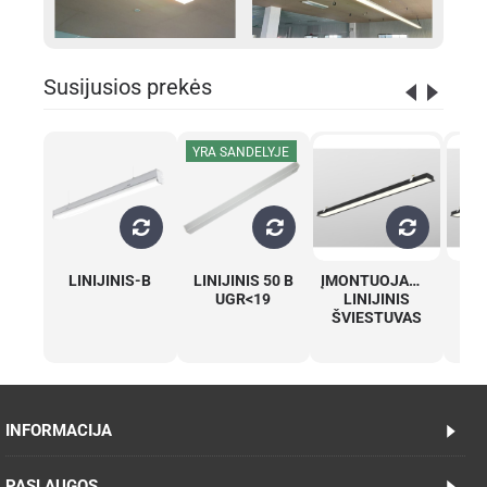
Susijusios prekės
YRA SANDELYJE
LINIJINIS-B
LINIJINIS 50 B
ĮMONTUOJAMAS
Įmo
UGR<19
LINIJINIS
ŠVIESTUVAS
š
INFORMACIJA
PASLAUGOS