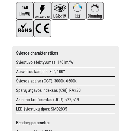
Šviesos charakteristikos
Šviestuvo efektyvumas: 140 lm/W
Apšvietos kampas: 80°; 100°
Šviesos spalva (CCT): 3000K-6500K
Spalvų atgavos indeksas (CRI): RA≥80
Akinimo koeficientas (UGR): <22; <19
LED šviestukų tipas: SMD2835
Bendrieji parametrai