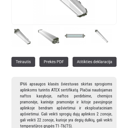
Teirautis
Prekės PDF
Atitikties deklaracija
IP66 apsaugos klasės šviestuvas skirtas sprogioms
aplinkoms turintis ATEX sertifikatą. Plačiai naudojamas
naftos kasyboje, naftos perdirbime, chemijos
pramonėje, karinėje pramonėje ir kitoje pavojingoje
aplinkoje bendram apšvietimui ir eksploataciniam
apšvietimui. Gali veikti sprogių dujų aplinkos 2 zonoje,
gali veikti 22 zonoje, kurioje yra degių dulkių, gali veikti
temperatūros grupės T1-T6(T5).