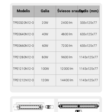
Modelis
Galia
Šviesos srautas
Dydis (mm)
TPE0320N12-O
20W
2400 lm
335x125x77
TPE0640N12-O
40W
4800 lm
635x125x77
TPE0660N12-O
60W
7200 lm
635x125x77
TPE1280N12-O
80W
9600 lm
1143x125x77
TPE1210N12-O
100W
12000 lm
1143x125x77
TPE1212N12-O
120W
14400 lm
1143x125x77