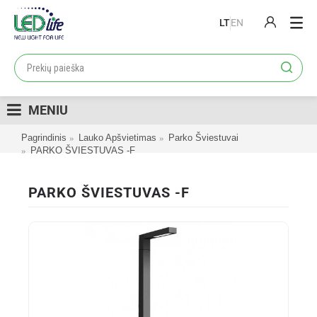
LT
EN
PRODUKTAI
PROJEKTAI
MENIU
LOJALUMO PROGRAMA
Pagrindinis
Lauko Apšvietimas
Parko Šviestuvai
KATALOGAI
PARKO ŠVIESTUVAS -F
APIE MUS
PARKO ŠVIESTUVAS -F
KONTAKTAI