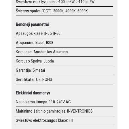
Šviestuvo efektyvumas: ≥100 lm/W; ≥110 lm/W
Šviesos spalva (CCT): 3000K; 4000K; 6000K
Bendrieji parametrai
Apsaugos klasė: IP65; IP66
Atsparumo klasė: IK08
Korpusas: Anoduotas Aliuminis
Korpuso Spalva: Juoda
Garantija: 5 metai
Sertifikatai: CE; ROHS
Elektriniai duomenys
Naudojama įtampa: 110-240V AC
Maitinimo šaltinio gamintojas: INVENTRONICS
Šviestuvo elektrosaugos klasė: I; II