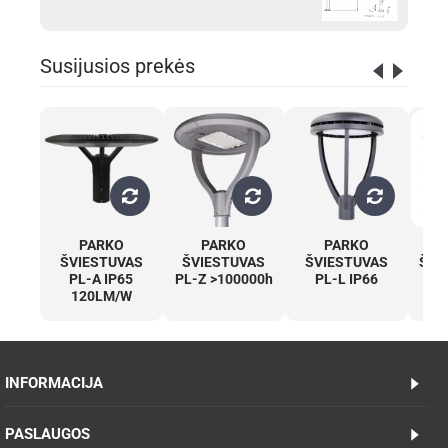
Susijusios prekės
PARKO
PARKO
PARKO
ŠVIESTUVAS
ŠVIESTUVAS
ŠVIESTUVAS
ŠVI
PL-A IP65
PL-Z >100000h
PL-L IP66
120LM/W
INFORMACIJA
PASLAUGOS