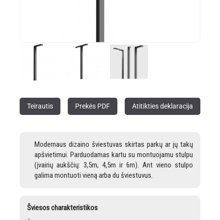
Teirautis
Prekės PDF
Atitikties deklaracija
Modernaus dizaino šviestuvas skirtas parkų ar jų takų
apšvietimui. Parduodamas kartu su montuojamu stulpu
(įvairių aukščių: 3,5m, 4,5m ir 6m). Ant vieno stulpo
galima montuoti vieną arba du šviestuvus.
Šviesos charakteristikos