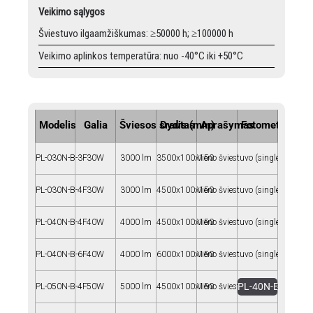
Veikimo sąlygos
Šviestuvo ilgaamžiškumas: ≥50000 h; ≥100000 h
Veikimo aplinkos temperatūra: nuo -40°C iki +50°C
Modelis
Galia
Šviesos srautas
Dydis (mm)
Aprašymas
Fotometrija
PL-030N-B-3F
30W
3000 lm
3500x100x150
Vieno šviestuvo (single)
PL-030N-B-4F
30W
3000 lm
4500x100x150
Vieno šviestuvo (single)
PL-040N-B-4F
40W
4000 lm
4500x100x150
Vieno šviestuvo (single)
PL-040N-B-6F
40W
4000 lm
6000x100x150
Vieno šviestuvo (single)
PL-40N-B-4F-50W
PL-050N-B-4F
50W
5000 lm
4500x100x150
Vieno šviestuvo (Single)