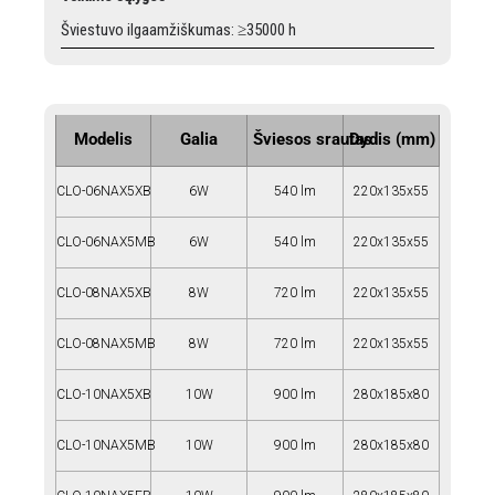
Šviestuvo ilgaamžiškumas: ≥35000 h
Modelis
Galia
Šviesos srautas
Dydis (mm)
CLO-06NAX5XB
6W
540 lm
220x135x55
CLO-06NAX5MB
6W
540 lm
220x135x55
CLO-08NAX5XB
8W
720 lm
220x135x55
CLO-08NAX5MB
8W
720 lm
220x135x55
CLO-10NAX5XB
10W
900 lm
280x185x80
CLO-10NAX5MB
10W
900 lm
280x185x80