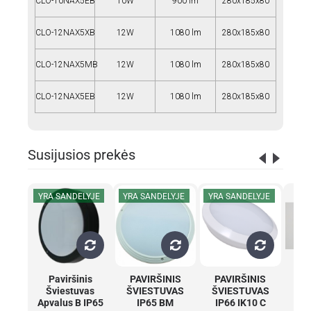
CLO-10NAX5EB
10W
900 lm
280x185x80
CLO-12NAX5XB
12W
1080 lm
280x185x80
CLO-12NAX5MB
12W
1080 lm
280x185x80
CLO-12NAX5EB
12W
1080 lm
280x185x80
Susijusios prekės
YRA SANDELYJE
YRA SANDELYJE
YRA SANDELYJE
Paviršinis
PAVIRŠINIS
PAVIRŠINIS
S
Šviestuvas
ŠVIESTUVAS
ŠVIESTUVAS
ŠV
Apvalus B IP65
IP65 BM
IP66 IK10 C