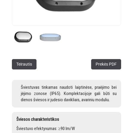
Teirautis
Prekės PDF
Šviestuvas tinkamas naudoti laiptinėse, praėjimo bei
įėjimo zonose (IP65). Komplektacijoje gali būti su
dienos šviesos ir judesio davikliais, avariniu moduliu.
Šviesos charakteristikos
Šviestuvo efektyvumas: ≥90 lm/W