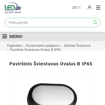
LT
EN
PRODUKTAI
PROJEKTAI
MENIU
LOJALUMO PROGRAMA
Pagrindinis
Komercinėms patalpoms
Sieniniai Šviestuvai
KATALOGAI
Paviršinis Šviestuvas Ovalus B IP65
APIE MUS
Paviršinis Šviestuvas Ovalus B IP65
KONTAKTAI