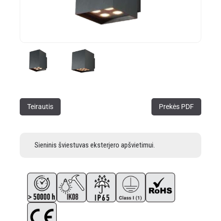
Teirautis
Prekės PDF
Sieninis šviestuvas eksterjero apšvietimui.