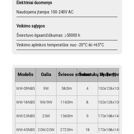
Elektriniai duomenys
Naudojama įtampa: 100-240V AC
Veikimo sąlygos
Šviestuvo ilgaamžiškumas: ≥50000 h
Veikimo aplinkos temperatūra: nuo -20°C iki +65°C
Modelis
Galia
Šviesos srautas
Šviestukų sk. (vnt)
Dydis (mm)
WW-09NB5
9W
580lm
4
150x128x100
WW-18NB5
9W/9W
1160lm
8
150x128x100
WW-20NB5
20W
1360lm
9
170x168x140
WW-40NB5
20W/20W
2720lm
18
170x168x140