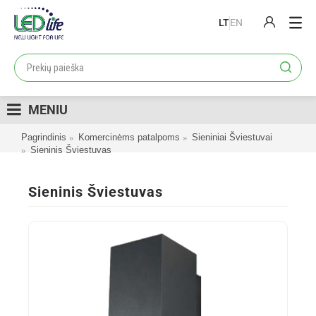
LT
EN
PRODUKTAI
PROJEKTAI
MENIU
LOJALUMO PROGRAMA
Pagrindinis
Komercinėms patalpoms
Sieniniai Šviestuvai
KATALOGAI
Sieninis Šviestuvas
APIE MUS
Sieninis Šviestuvas
KONTAKTAI