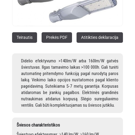
Teirautis
Prekės PDF
Atitikties deklaracija
Didelio efektyvumo >140lm/W arba 160lm/W gatvės
šviestuvas. Ilgas tarnavimo laikas >100 000h. Gali turėti
automatinę pritemdymo funkciją pagal nurodytą paros
laiką. Veikimo laiko opcijos nustatomos pagal kliento
pageidavimą. Suteikiama 5-7 metų garantija. Korpusas
atidaromas be įrankių pagalbos. Elektrinės grandinės
nutraukimas atidarius korpusą. Slėgio sureguliavimo
ventilis. Gali būti komplektuojamas su šviesos jutikliu.
Šviesos charakteristikos
Šviestuvo efektyvumas: ≥140 lm/W; ≥160 lm/W