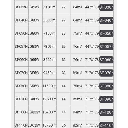
ST-038NLGC5
ST-038NLGC5
38W
5168lm
22
64mA
447x179x77
ST-040NLGC5
ST-040NLGC5
40W
5600lm
22
64mA
447x179x77
ST-050NLGC5
ST-050NLGC5
50W
7100lm
28
75mA
447x179x77
ST-057NLGC5
ST-057NLGC5
57W
7809lm
32
76mA
447x179x77
ST-060NLGC5
ST-060NLGC5
60W
8400lm
32
76mA
717x178x99
ST-070NLGC5
ST-070NLGC5
70W
9450lm
32
89mA
717x178x99
ST-080NLGC5
ST-080NLGC5
80W
11520lm
44
75mA
717x178x99
ST-090NLGC5
ST-090NLGC5
90W
12600lm
44
85mA
717x178x99
ST-100NLGC5
ST-100NLGC5
100W
13700lm
44
94mA
717x178x99
ST-110NLGC5
ST-110NLGC5
110W
15730lm
56
82mA
717x178x99