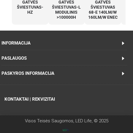
GATVĖS
GATVĖS
GATVĖS
ŠVIESTUVAS-
ŠVIESTUVAS-L
ŠVIESTUVAS
ŠV
HZ
MODULINIS
68-E 140LM/W
E
>100000H
160LM/W ENEC
INFORMACIJA
PASLAUGOS
PASKYROS INFORMACIJA
KONTAKTAI | REKVIZITAI
Visos Teisės Saugomos, LED Life, © 2025