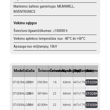
Maitinimo šaltinio gamintojas: MEANWELL;
INVENTRONICS
Veikimo sąlygos
Šviestuvo ilgaamžiškumas: ≥100000 h
Veikimo aplinkos temperatūra: nuo -40°C iki +50°C
Apsauga nuo viršįtampių: 10kV
Modelis
Galia
Šviesos srautas
Šviestukų sk. (vnt)
Naudojama srovė
Dydis (mm)
Fotometrija
ST-020NLGC5
ST-020NLGC5
20W
2920lm
16
63mA
447x179x77
ST-028NLGC5
ST-028NLGC5
28W
3976lm
22
64mA
447x179x77
ST-030NLGC5
ST-030NLGC5
30W
4200lm
22
64mA
447x179x77