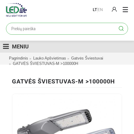
LT
EN
PRODUKTAI
PROJEKTAI
MENIU
LOJALUMO PROGRAMA
Pagrindinis
Lauko Apšvietimas
Gatvės Šviestuvai
KATALOGAI
GATVĖS ŠVIESTUVAS-M >100000H
APIE MUS
GATVĖS ŠVIESTUVAS-M >100000H
KONTAKTAI