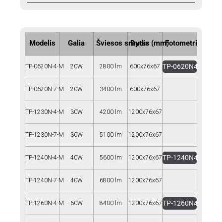
Modelis
Galia
Šviesos srautas
Dydis (mm)
Fotometrija
TP-0620N4-M.IES
TP-0620N-4-M
20W
2800 lm
600x76x67
TP-0620N-7-M
20W
3400 lm
600x76x67
TP-1230N-4-M
30W
4200 lm
1200x76x67
TP-1230N-7-M
30W
5100 lm
1200x76x67
TP-1240N4-M.IES
TP-1240N-4-M
40W
5600 lm
1200x76x67
TP-1240N-7-M
40W
6800 lm
1200x76x67
TP-1260N4-M.IES
TP-1260N-4-M
60W
8400 lm
1200x76x67