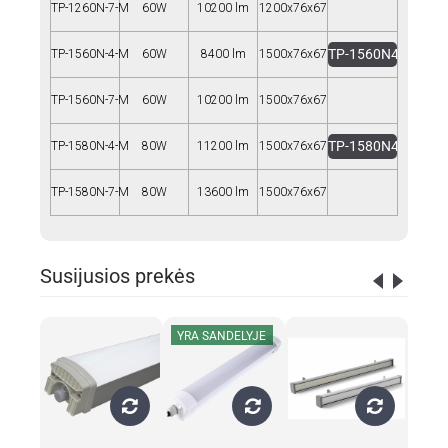
TP-1260N-7-M
60W
10200 lm
1200x76x67
TP-1560N4-M.IES
TP-1560N-4-M
60W
8400 lm
1500x76x67
TP-1560N-7-M
60W
10200 lm
1500x76x67
TP-1580N4-M.IES
TP-1580N-4-M
80W
11200 lm
1500x76x67
TP-1580N-7-M
80W
13600 lm
1500x76x67
Susijusios prekės
YRA SANDELYJE