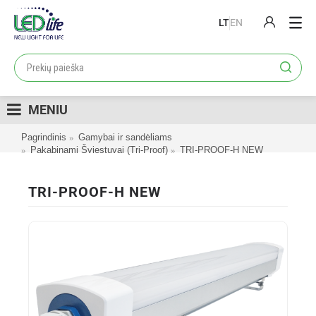
LT
EN
PRODUKTAI
PROJEKTAI
MENIU
LOJALUMO PROGRAMA
Pagrindinis
Gamybai ir sandėliams
KATALOGAI
Pakabinami Šviestuvai (Tri-Proof)
TRI-PROOF-H NEW
APIE MUS
TRI-PROOF-H NEW
KONTAKTAI