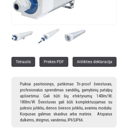
Teirautis
Prekės PDF
Atitikties deklaracija
Puikiai pasiteisinęs, patikimas Tri-proof šviestuvas,
profesionalus sprendimas sandėlių, gamybinių patalpų
apšvietimui. Gali būti šių
efektyvumų: 140lm/W
;
180lm/W
.
Šviestuvas gali būti komplektuojamas su
judesio jutikliu, dienos šviesos jutikliu, avariniu moduliu.
Korpusas galimas skaidrus arba matinis. Atsparus
dulkėms, drėgmei, vandeniui, IP65;IP66.