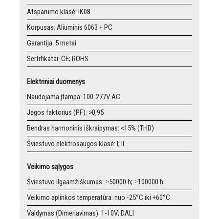
Atsparumo klasė: IK08
Korpusas: Aliuminis 6063 + PC
Garantija: 5 metai
Sertifikatai: CE; ROHS
Elektriniai duomenys
Naudojama įtampa: 100-277V AC
Jėgos faktorius (PF): >0,95
Bendras harmoninis iškraipymas: <15% (THD)
Šviestuvo elektrosaugos klasė: I; II
Veikimo sąlygos
Šviestuvo ilgaamžiškumas: ≥50000 h; ≥100000 h
Veikimo aplinkos temperatūra: nuo -25°C iki +60°C
Valdymas (Dimeriavimas): 1-10V; DALI