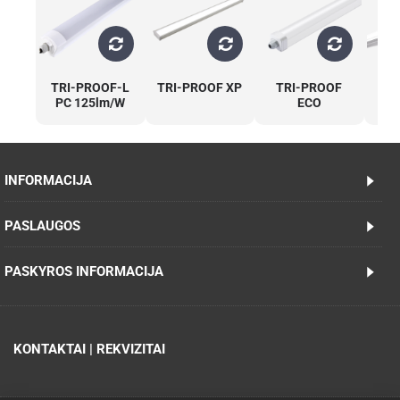
TRI-PROOF-L
TRI-PROOF XP
TRI-PROOF
TR
PC 125lm/W
ECO
>
INFORMACIJA
PASLAUGOS
PASKYROS INFORMACIJA
KONTAKTAI | REKVIZITAI