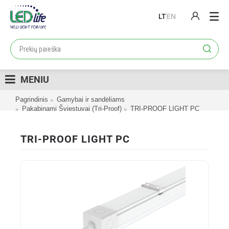
LT
EN
PRODUKTAI
PROJEKTAI
MENIU
LOJALUMO PROGRAMA
Pagrindinis
Gamybai ir sandėliams
KATALOGAI
Pakabinami Šviestuvai (Tri-Proof)
TRI-PROOF LIGHT PC
APIE MUS
TRI-PROOF LIGHT PC
KONTAKTAI