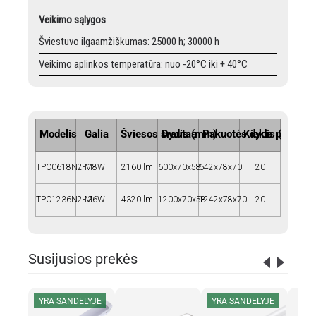
Veikimo sąlygos
Šviestuvo ilgaamžiškumas: 25000 h; 30000 h
Veikimo aplinkos temperatūra: nuo -20°C iki + 40°C
Modelis
Galia
Šviesos srautas
Dydis (mm)
Pakuotės dydis (mm)
Kiekis pakuotėj
TPC0618N2-M
18W
2160 lm
600x70x58
642x78x70
20
TPC1236N2-M
36W
4320 lm
1200x70x58
1242x78x70
20
Susijusios prekės
YRA SANDELYJE
YRA SANDELYJE