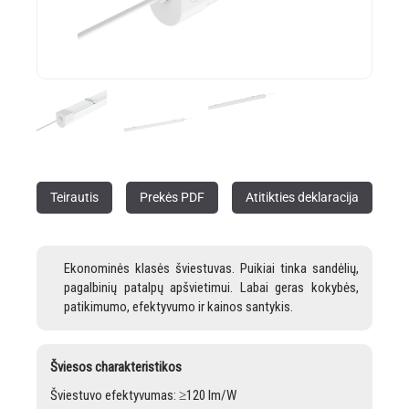
Teirautis
Prekės PDF
Atitikties deklaracija
Ekonominės klasės šviestuvas. Puikiai tinka sandėlių,
pagalbinių patalpų apšvietimui. Labai geras kokybės,
patikimumo, efektyvumo ir kainos santykis.
Šviesos charakteristikos
Šviestuvo efektyvumas: ≥120 lm/W