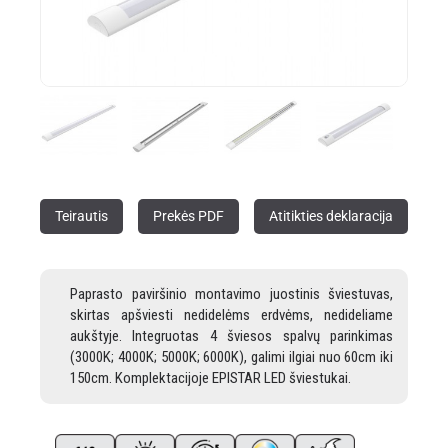
Teirautis
Prekės PDF
Atitikties deklaracija
Paprasto paviršinio montavimo juostinis šviestuvas,
skirtas apšviesti nedidelėms erdvėms, nedideliame
aukštyje. Integruotas 4 šviesos spalvų parinkimas
(3000K; 4000K; 5000K; 6000K), galimi ilgiai nuo 60cm iki
150cm. Komplektacijoje EPISTAR LED šviestukai.