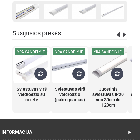
Susijusios prekės
YRA SANDELYJE
YRA SANDELYJE
YRA SANDELYJE
Šviestuvas virš
Šviestuvas virš
Juostinis
J
veidrodžio su
veidrodžio
šviestuvas IP20
švie
rozete
(pakreipiamas)
nuo 30cm iki
nu
120cm
INFORMACIJA