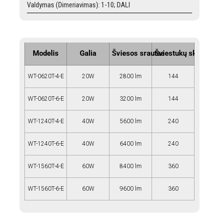
Valdymas (Dimeriavimas): 1-10; DALI
Modelis
Galia
Šviesos srautas
Šviestukų sk. (vnt)
WT-0620T-4-E
20W
2800 lm
144
WT-0620T-6-E
20W
3200 lm
144
WT-1240T-4-E
40W
5600 lm
240
WT-1240T-6-E
40W
6400 lm
240
WT-1560T-4-E
60W
8400 lm
360
WT-1560T-6-E
60W
9600 lm
360