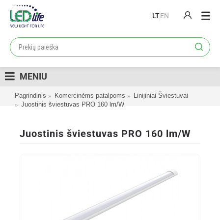
LT
EN
PRODUKTAI
PROJEKTAI
MENIU
LOJALUMO PROGRAMA
Pagrindinis
Komercinėms patalpoms
Linijiniai Šviestuvai
KATALOGAI
Juostinis šviestuvas PRO 160 lm/W
APIE MUS
Juostinis šviestuvas PRO 160 lm/W
KONTAKTAI