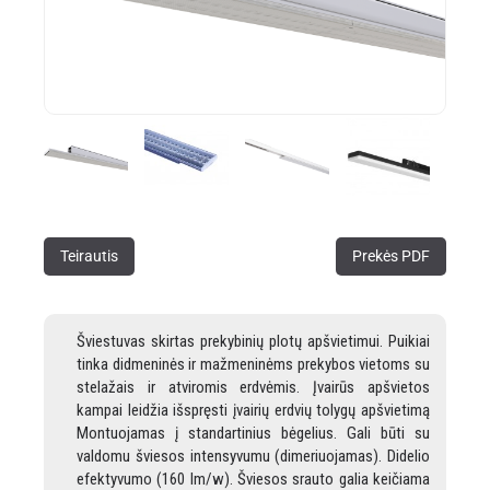
Teirautis
Prekės PDF
Šviestuvas skirtas prekybinių plotų apšvietimui. Puikiai
tinka didmeninės ir mažmeninėms prekybos vietoms su
stelažais ir atviromis erdvėmis. Įvairūs apšvietos
kampai leidžia išspręsti įvairių erdvių tolygų apšvietimą
Montuojamas į standartinius bėgelius. Gali būti su
valdomu šviesos intensyvumu (dimeriuojamas). Didelio
efektyvumo (160 lm/w). Šviesos srauto galia keičiama