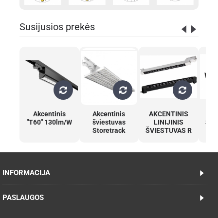
Susijusios prekės
Akcentinis
Akcentinis
AKCENTINIS
AK
"T60" 130lm/W
šviestuvas
LINIJINIS
ŠVI
Storetrack
ŠVIESTUVAS R
INFORMACIJA
PASLAUGOS