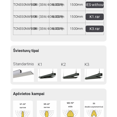
IES-without-rotatio
TCN550NW9-SR
50W (35W/40W/45W)
8000 lm
1500mm
K1.rar
TCN550NW9-1R
50W (35W/40W/45W)
8000 lm
1500mm
K3.rar
TCN550NW9-3R
50W (35W/40W/45W)
8000 lm
1500mm
Šviestuvų tipai
Standartinis
K1
K2
K3
Apšvietos kampai