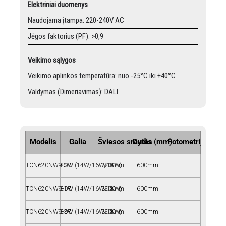
Elektriniai duomenys
Naudojama įtampa: 220-240V AC
Jėgos faktorius (PF): >0,9
Veikimo sąlygos
Veikimo aplinkos temperatūra: nuo -25°C iki +40°C
Valdymas (Dimeriavimas): DALI
Modelis
Galia
Šviesos srautas
Dydis (mm)
Fotometrija
TCN620NW9-SR
20W (14W/16W/18W)
3200 lm
600mm
TCN620NW9-1R
20W (14W/16W/18W)
3200 lm
600mm
TCN620NW9-3R
20W (14W/16W/18W)
3200 lm
600mm