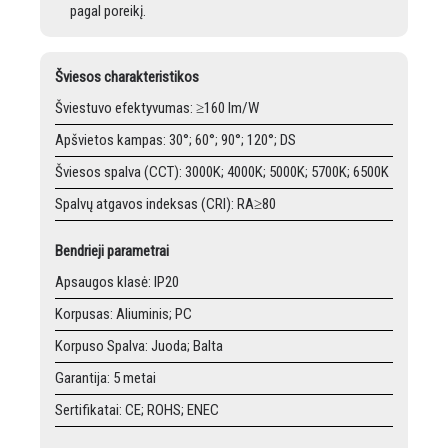
pagal poreikį.
Šviesos charakteristikos
Šviestuvo efektyvumas: ≥160 lm/W
Apšvietos kampas: 30°; 60°; 90°; 120°; DS
Šviesos spalva (CCT): 3000K; 4000K; 5000K; 5700K; 6500K
Spalvų atgavos indeksas (CRI): RA≥80
Bendrieji parametrai
Apsaugos klasė: IP20
Korpusas: Aliuminis; PC
Korpuso Spalva: Juoda; Balta
Garantija: 5 metai
Sertifikatai: CE; ROHS; ENEC