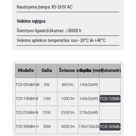
Naudojama įtampa: 85-265V AC
Veikimo sąlygos
Šviestuvo ilgaamžiškumas: ≥50000 h
Veikimo aplinkos temperatūra: nuo -20°C iki +40°C
Modelis
Galia
Šviesos srautas
Dydis (mm)
Fotometrija
TCD-05NB43B
5W
650 lm
140x33x95
TCD-10NB4-B
TCD-10NB4-B
10W
1000 lm
140x33x95
TCD-25NB4-B
25W
2500 lm
270x33x95
TCD-30NB4-H
TCD-30NB4-H
30W
3000 lm
135x100x35