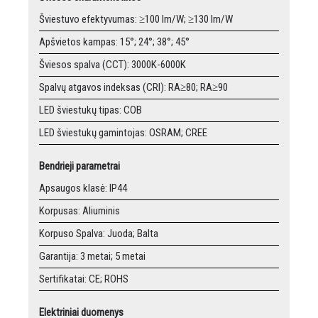
Šviestuvo efektyvumas: ≥100 lm/W; ≥130 lm/W
Apšvietos kampas: 15°; 24°; 38°; 45°
Šviesos spalva (CCT): 3000K-6000K
Spalvų atgavos indeksas (CRI): RA≥80; RA≥90
LED šviestukų tipas: COB
LED šviestukų gamintojas: OSRAM; CREE
Bendrieji parametrai
Apsaugos klasė: IP44
Korpusas: Aliuminis
Korpuso Spalva: Juoda; Balta
Garantija: 3 metai; 5 metai
Sertifikatai: CE; ROHS
Elektriniai duomenys