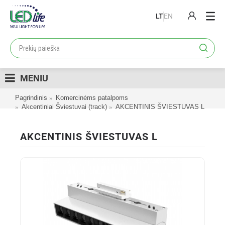
LT
EN
PRODUKTAI
PROJEKTAI
MENIU
LOJALUMO PROGRAMA
Pagrindinis
Komercinėms patalpoms
KATALOGAI
Akcentiniai Šviestuvai (track)
AKCENTINIS ŠVIESTUVAS L
APIE MUS
AKCENTINIS ŠVIESTUVAS L
KONTAKTAI