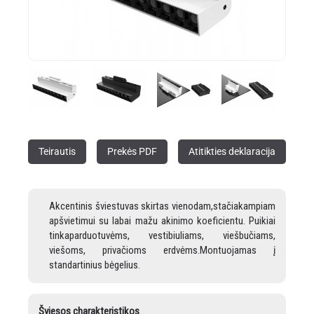
Teirautis
Prekės PDF
Atitikties deklaracija
Akcentinis šviestuvas skirtas vienodam,stačiakampiam
apšvietimui su labai mažu akinimo koeficientu. Puikiai
tinkaparduotuvėms, vestibiuliams, viešbučiams,
viešoms, privačioms erdvėms.Montuojamas į
standartinius bėgelius.
Šviesos charakteristikos