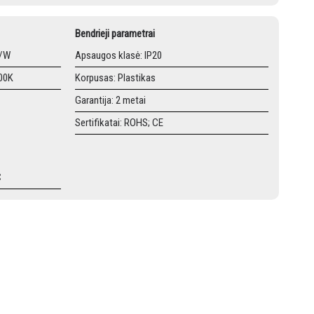
Bendrieji parametrai
m/W
Apsaugos klasė: IP20
000K
Korpusas: Plastikas
Garantija: 2 metai
Sertifikatai: ROHS; CE
C