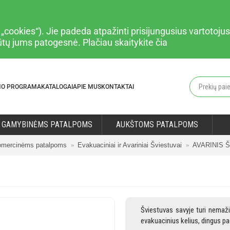
cookies“). Jie padeda atpažinti prisijungusius vartotojus,
būtų jums patogesnė. Plačiau
skaitykite čia
MO PROGRAMA
KATALOGAI
APIE MUS
KONTAKTAI
GAMYBINĖMS PATALPOMS
AUKŠTOMS PATALPOMS
mercinėms patalpoms
Evakuaciniai ir Avariniai Šviestuvai
AVARINIS 
Šviestuvas savyje turi nemaži
evakuacinius kelius, dingus pa