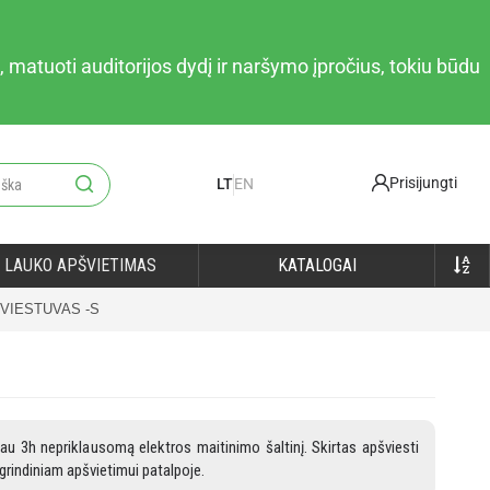
 matuoti auditorijos dydį ir naršymo įpročius, tokiu būdu
Prisijungti
LT
EN
LAUKO APŠVIETIMAS
KATALOGAI
ŠVIESTUVAS -S
au 3h nepriklausomą elektros maitinimo šaltinį. Skirtas apšviesti
grindiniam apšvietimui patalpoje.