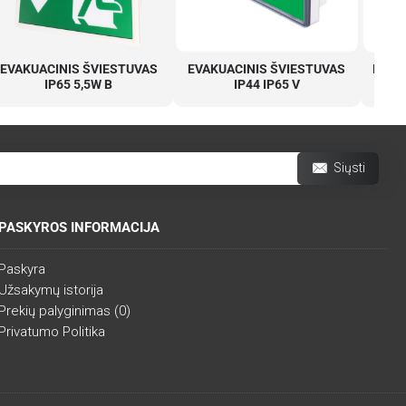
EVAKUACINIS ŠVIESTUVAS
EVAKUACINIS ŠVIESTUVAS
EVAK
IP65 5,5W B
IP44 IP65 V
Siųsti
PASKYROS INFORMACIJA
Paskyra
Užsakymų istorija
Prekių palyginimas (
0
)
Privatumo Politika