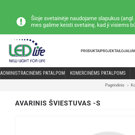
Šioje svetainėje naudojame slapukus (angl. „
mes galime keisti svetainę, kad ji visiems 
PRODUKTAI
PROJEKTAI
LOJALU
ADMINISTRACINĖMS PATALPOMS
KOMERCINĖMS PATALPOMS
Pagrindinis
Ko
AVARINIS ŠVIESTUVAS -S