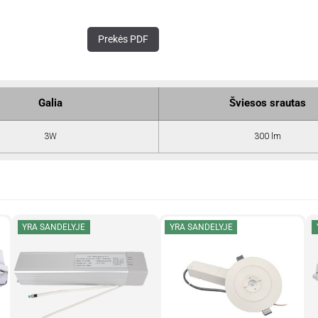
Prekės PDF
Galia
Šviesos srautas
3W
300 lm
YRA SANDELYJE
YRA SANDELYJE