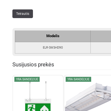
Teirautis
Modelis
ELR-3W3HD90
Susijusios prekės
YRA SANDELYJE
YRA SANDELYJE