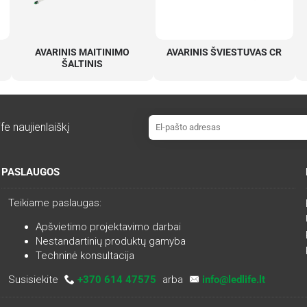
AVARINIS MAITINIMO
AVARINIS ŠVIESTUVAS CR
ŠALTINIS
fe naujienlaiškį
PASLAUGOS
Teikiame paslaugas:
Apšvietimo projektavimo darbai
Nestandartinių produktų gamyba
Techninė konsultacija
Susisiekite
+370 614 47575
arba
info@ledlife.lt