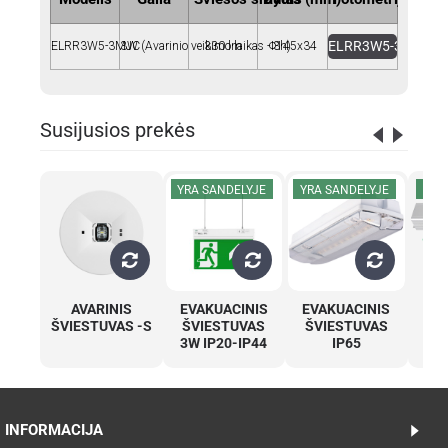
ELRR3W5-3MJC.IE
ELRR3W5-3MJC
3W (Avarinio veikimo laikas - 3h)
330 lm
Φ145x34
Susijusios prekės
YRA SANDELYJE
YRA SANDELYJE
YRA
AVARINIS
EVAKUACINIS
EVAKUACINIS
A
ŠVIESTUVAS -S
ŠVIESTUVAS
ŠVIESTUVAS
M
3W IP20-IP44
IP65
Š
INFORMACIJA