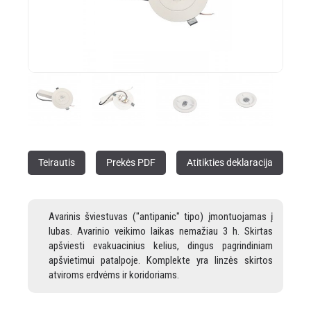
Teirautis
Prekės PDF
Atitikties deklaracija
Avarinis šviestuvas ("antipanic" tipo) įmontuojamas į
lubas. Avarinio veikimo laikas nemažiau 3 h. Skirtas
apšviesti evakuacinius kelius, dingus pagrindiniam
apšvietimui patalpoje. Komplekte yra linzės skirtos
atviroms erdvėms ir koridoriams.