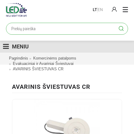
LT
EN
PRODUKTAI
PROJEKTAI
MENIU
LOJALUMO PROGRAMA
Pagrindinis
Komercinėms patalpoms
KATALOGAI
Evakuaciniai ir Avariniai Šviestuvai
AVARINIS ŠVIESTUVAS CR
APIE MUS
KONTAKTAI
AVARINIS ŠVIESTUVAS CR