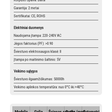
Korpuso Spalva: Balta
Garantija: 2 metai
Sertifikatai: CE; ROHS
Elektriniai duomenys
Naudojama įtampa: 220-240V AC
Jėgos faktorius (PF): >0.90
Šviestuvo elektrosaugos klasė: II
Įtampa po maitinimo šaltinio: 5V
Veikimo sąlygos
Šviestuvo ilgaamžiškumas: 50000h
Veikimo aplinkos temperatūra: nuo 0°C iki +40°C
Modelis
Galia
Šviesos srautas
Dydis (mm)
Fotometrija