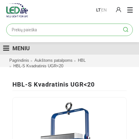
LT
EN
PRODUKTAI
PROJEKTAI
MENIU
LOJALUMO PROGRAMA
Pagrindinis
Aukštoms patalpoms
HBL
KATALOGAI
HBL-S Kvadratinis UGR<20
APIE MUS
HBL-S Kvadratinis UGR<20
KONTAKTAI