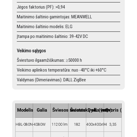
Jėgos faktorius (PF): >0,94
Maitinimo šaltinio gamintojas: MEANWELL
Maitinimo šaltinio modelis: ELG
Įtampa po maitinimo šaltinio: 39-42V DC
Veikimo sąlygos
Šviestuvo ilgaamžiškumas: ≥50000 h
Veikimo aplinkos temperatūra: nuo -40°C iki +60°C
Valdymas (Dimeriavimas): DALI; ZigBee
Modelis
Galia
Šviesos srautas
Šviestukų sk. (vnt)
Dydis (mm)
Svoris (kg)
HBL-080N-4S
80W
11200 lm
182
400x400x94
3,35