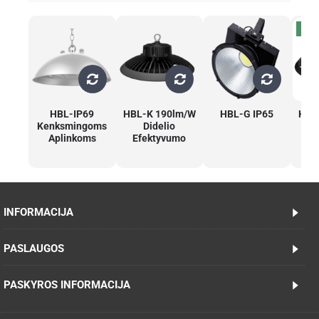
YRA
HBL-IP69
HBL-K 190lm/W
HBL-G IP65
HBL
Kenksmingoms
Didelio
Aplinkoms
Efektyvumo
INFORMACIJA
PASLAUGOS
PASKYROS INFORMACIJA