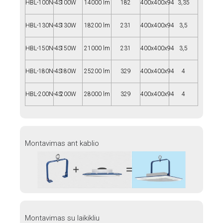
HBL-100N-4S
100W
14000 lm
182
400x400x94
3,35
HBL-130N-4S
130W
18200 lm
231
400x400x94
3,5
HBL-150N-4S
150W
21000 lm
231
400x400x94
3,5
HBL-180N-4S
180W
25200 lm
329
400x400x94
4
HBL-200N-4S
200W
28000 lm
329
400x400x94
4
Montavimas ant kablio
Montavimas su laikikliu