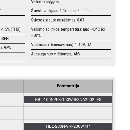
Veikimo sąlygos
V
Šviestuvo ilgaamžiškumas: 60000h
Šviesos srauto nusėdimas: 0.03
: <15% (THD)
Veikimo aplinkos temperatūra: nuo -40°C iki
+50°C
SOSEN
Valdymas (Dimeriavimas): 1-10V; DALI
s: ＞95%
Apsauga nuo viršįtampių: 6kV
Fotometrija
HBL-100N-9-K-100W-IESNA2002.IES
HBL-200N-9-K-200W.rar