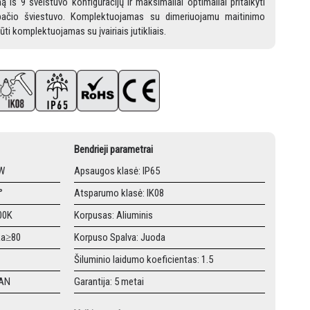
eną iš 9 šveistuvo konfigūracijų ir maksimaliai optimaliai pritaikyti
 pačio šviestuvo. Komplektuojamas su dimeriuojamu maitinimo
būti komplektuojamas su įvairiais jutikliais.
Bendrieji parametrai
/W
Apsaugos klasė: IP65
°
Atsparumo klasė: IK08
00K
Korpusas: Aliuminis
Ra≥80
Korpuso Spalva: Juoda
Šiluminio laidumo koeficientas: 1.5
`AN
Garantija: 5 metai