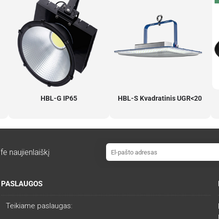
HBL-G IP65
HBL-S Kvadratinis UGR<20
fe naujienlaiškį
PASLAUGOS
Teikiame paslaugas: