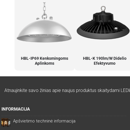
HBL-IP69 Kenksmingoms
HBL-K 190lm/W Didelio
Aplinkoms
Efektyvumo
Atnaujinkite savo žinias apie naujus produktus skaitydami LEDli
INFORMACIJA
Apšvietimo techninė informacija