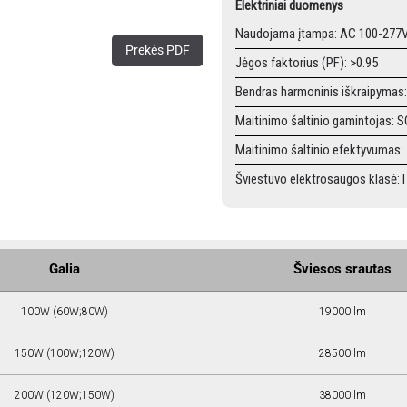
Elektriniai duomenys
Naudojama įtampa: AC 100-277
Prekės PDF
Jėgos faktorius (PF): >0.95
Bendras harmoninis iškraipymas
Maitinimo šaltinio gamintojas: 
Maitinimo šaltinio efektyvuma
Šviestuvo elektrosaugos klasė: I
Galia
Šviesos srautas
100W (60W;80W)
19000 lm
150W (100W;120W)
28500 lm
200W (120W;150W)
38000 lm