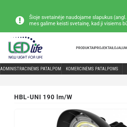
Šioje svetainėje naudojame slapukus (angl. „
mes galime keisti svetainę, kad ji visiems 
PRODUKTAI
PROJEKTAI
LOJALU
ADMINISTRACINĖMS PATALPOMS
KOMERCINĖMS PATALPOMS
HBL-UNI 190 lm/W