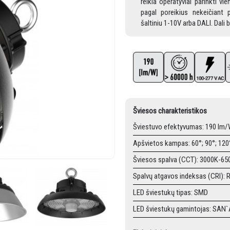
reikia operatyviai parinkti vi
pagal poreikius nekeičiant
šaltiniu 1-10V arba DALI. Dali 
Šviesos charakteristikos
Šviestuvo efektyvumas: 190 lm
Apšvietos kampas: 60°; 90°; 120
Šviesos spalva (CCT): 3000K-65
Spalvų atgavos indeksas (CRI): 
LED šviestukų tipas: SMD
LED šviestukų gamintojas: SAN