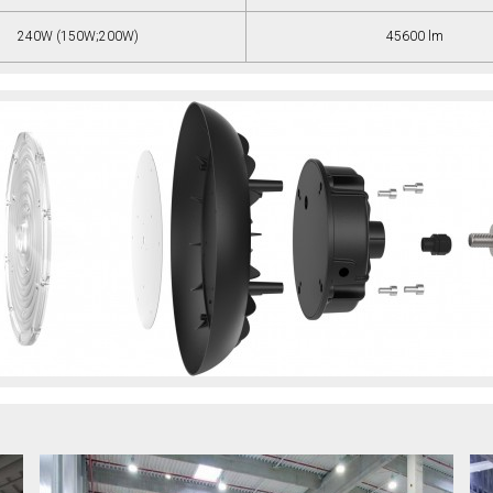
240W (150W;200W)
45600 lm