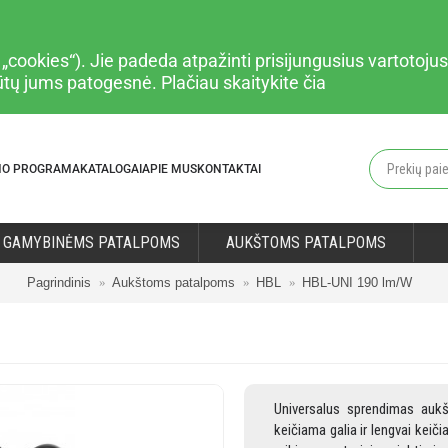
cookies“). Jie padeda atpažinti prisijungusius vartotojus,
būtų jums patogesnė. Plačiau
skaitykite čia
MO PROGRAMA
KATALOGAI
APIE MUS
KONTAKTAI
GAMYBINĖMS PATALPOMS
AUKŠTOMS PATALPOMS
Pagrindinis
Aukštoms patalpoms
HBL
HBL-UNI 190 lm/W
Universalus sprendimas aukš
keičiama galia ir lengvai kei