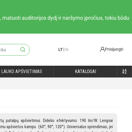
 matuoti auditorijos dydį ir naršymo įpročius, tokiu būdu
Prisijungti
LT
EN
LAUKO APŠVIETIMAS
KATALOGAI
tų patalpų apšvietimui. Didelio efektyvumo: 190 lm/W. Lengvai
čiamu apšvietos kampu (60°, 90°, 120°). Universalus sprendimas, jei