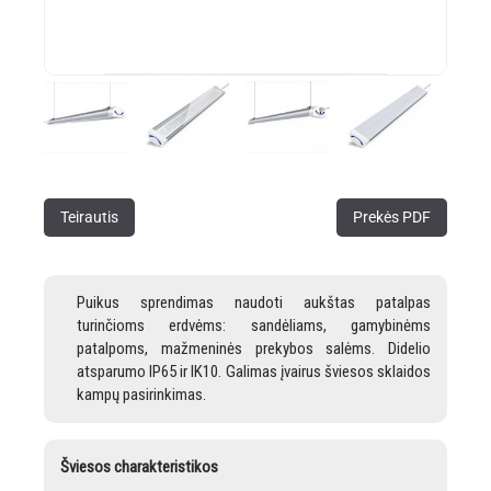
Teirautis
Prekės PDF
Puikus sprendimas naudoti aukštas patalpas
turinčioms erdvėms: sandėliams, gamybinėms
patalpoms, mažmeninės prekybos salėms.
Didelio
atsparumo IP65 ir IK10.
Galimas įvairus šviesos sklaidos
kampų pasirinkimas.
Šviesos charakteristikos