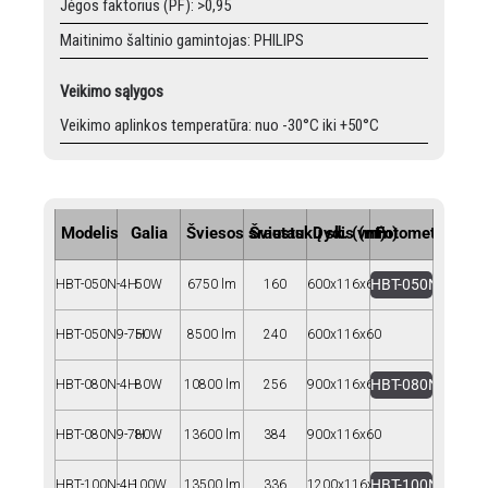
Jėgos faktorius (PF): >0,95
Maitinimo šaltinio gamintojas: PHILIPS
Veikimo sąlygos
Veikimo aplinkos temperatūra: nuo -30°C iki +50°C
Modelis
Galia
Šviesos srautas
Šviestukų sk. (vnt)
Dydis (mm)
Fotometrija
HBT-050N--4H
HBT-050N-4H
50W
6750 lm
160
600x116x60
HBT-050N9-7H
50W
8500 lm
240
600x116x60
HBT-080N--4H
HBT-080N-4H
80W
10800 lm
256
900x116x60
HBT-080N9-7H
80W
13600 lm
384
900x116x60
HBT-100N--4H
HBT-100N-4H
100W
13500 lm
336
1200x116x60