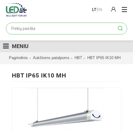
LT
EN
PRODUKTAI
PROJEKTAI
MENIU
LOJALUMO PROGRAMA
Pagrindinis
Aukštoms patalpoms
HBT
HBT IP65 IK10 MH
KATALOGAI
APIE MUS
HBT IP65 IK10 MH
KONTAKTAI