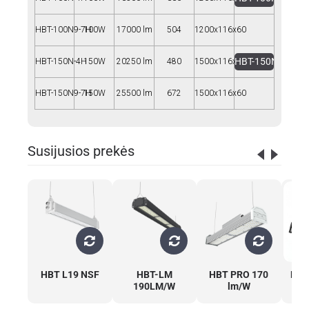
HBT-100N9-7H
100W
17000 lm
504
1200x116x60
HBT-150N--4H
HBT-150N-4H
150W
20250 lm
480
1500x116x60
HBT-150N9-7H
150W
25500 lm
672
1500x116x60
Susijusios prekės
HBT L19 NSF
HBT-LM
HBT PRO 170
HBT
190LM/W
lm/W