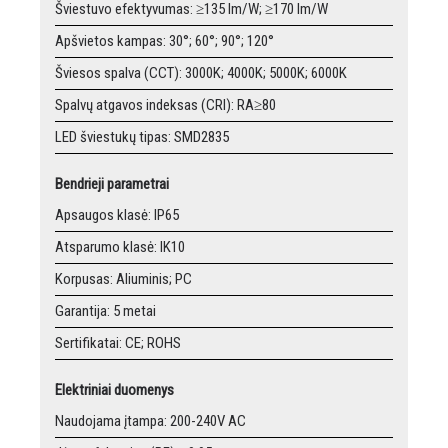
Šviestuvo efektyvumas: ≥135 lm/W; ≥170 lm/W
Apšvietos kampas: 30°; 60°; 90°; 120°
Šviesos spalva (CCT): 3000K; 4000K; 5000K; 6000K
Spalvų atgavos indeksas (CRI): RA≥80
LED šviestukų tipas: SMD2835
Bendrieji parametrai
Apsaugos klasė: IP65
Atsparumo klasė: IK10
Korpusas: Aliuminis; PC
Garantija: 5 metai
Sertifikatai: CE; ROHS
Elektriniai duomenys
Naudojama įtampa: 200-240V AC