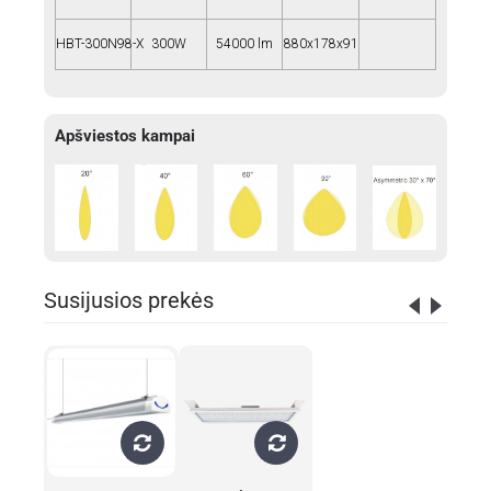
HBT-300N98-X
300W
54000 lm
880x178x91
Apšviestos kampai
Susijusios prekės