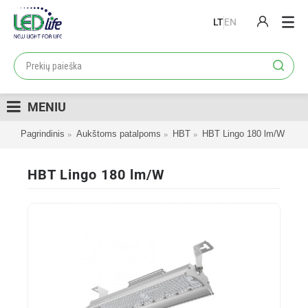
LT
EN
PRODUKTAI
PROJEKTAI
MENIU
LOJALUMO PROGRAMA
Pagrindinis
Aukštoms patalpoms
HBT
HBT Lingo 180 lm/W
KATALOGAI
APIE MUS
HBT Lingo 180 lm/W
KONTAKTAI