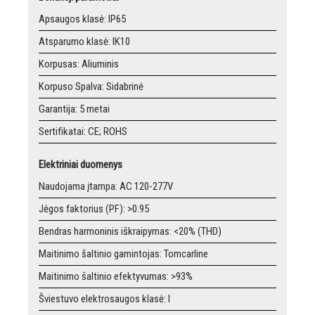
Apsaugos klasė: IP65
Atsparumo klasė: IK10
Korpusas: Aliuminis
Korpuso Spalva: Sidabrinė
Garantija: 5 metai
Sertifikatai: CE; ROHS
Elektriniai duomenys
Naudojama įtampa: AC 120-277V
Jėgos faktorius (PF): >0.95
Bendras harmoninis iškraipymas: <20% (THD)
Maitinimo šaltinio gamintojas: Tomcarline
Maitinimo šaltinio efektyvumas: >93%
Šviestuvo elektrosaugos klasė: I