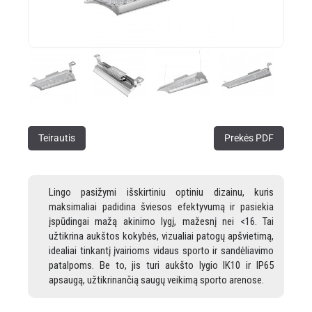
Teirautis
Prekės PDF
Lingo pasižymi išskirtiniu optiniu dizainu, kuris
maksimaliai padidina šviesos efektyvumą ir pasiekia
įspūdingai mažą akinimo lygį, mažesnį nei <16. Tai
užtikrina aukštos kokybės, vizualiai patogų apšvietimą,
idealiai tinkantį įvairioms vidaus sporto ir sandėliavimo
patalpoms. Be to, jis turi aukšto lygio IK10 ir IP65
apsaugą, užtikrinančią saugų veikimą sporto arenose.