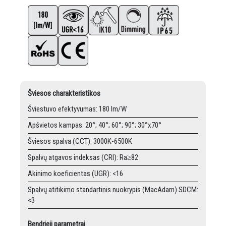
Šviesos charakteristikos
Šviestuvo efektyvumas: 180 lm/W
Apšvietos kampas: 20°; 40°; 60°; 90°; 30°x70°
Šviesos spalva (CCT): 3000K-6500K
Spalvų atgavos indeksas (CRI): Ra≥82
Akinimo koeficientas (UGR): <16
Spalvų atitikimo standartinis nuokrypis (MacAdam) SDCM:
<3
Bendrieji parametrai