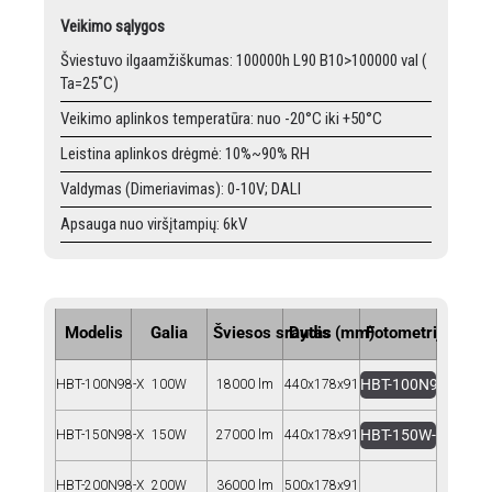
Veikimo sąlygos
Šviestuvo ilgaamžiškumas: 100000h L90 B10>100000 val (
Ta=25˚C)
Veikimo aplinkos temperatūra: nuo -20°C iki +50°C
Leistina aplinkos drėgmė: 10%~90% RH
Valdymas (Dimeriavimas): 0-10V; DALI
Apsauga nuo viršįtampių: 6kV
Modelis
Galia
Šviesos srautas
Dydis (mm)
Fotometrija
HBT-100N98-X-100
HBT-100N98-X
100W
18000 lm
440x178x91
HBT-150W-180lmW.
HBT-150N98-X
150W
27000 lm
440x178x91
HBT-200N98-X
200W
36000 lm
500x178x91