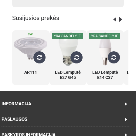
Susijusios prekės
YRA SANDELYJE
YRA SANDELYJE
AR111
LED Lemputė
LED Lemputė
LED 
E27 G45
E14 C37
M
INFORMACIJA
PASLAUGOS
PASKYROS INFORMACIJA