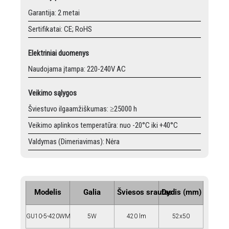
Garantija: 2 metai
Sertifikatai: CE; RoHS
Elektriniai duomenys
Naudojama įtampa: 220-240V AC
Veikimo sąlygos
Šviestuvo ilgaamžiškumas: ≥25000 h
Veikimo aplinkos temperatūra: nuo -20°C iki +40°C
Valdymas (Dimeriavimas): Nėra
Modelis
Galia
Šviesos srautas
Dydis (mm)
GU10-5-420WM
5W
420 lm
52x50