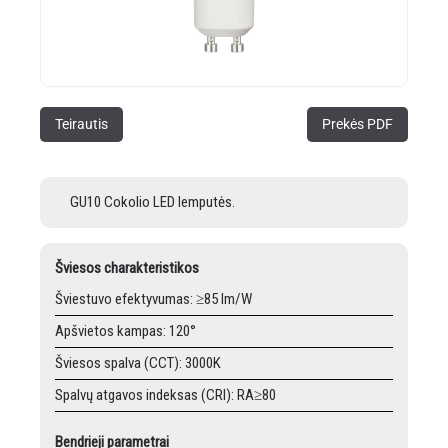
Teirautis
Prekės PDF
GU10 Cokolio LED lemputės.
Šviesos charakteristikos
Šviestuvo efektyvumas: ≥85 lm/W
Apšvietos kampas: 120°
Šviesos spalva (CCT): 3000K
Spalvų atgavos indeksas (CRI): RA≥80
Bendrieji parametrai