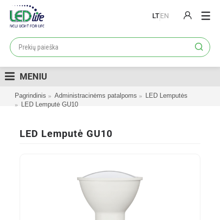
LT
EN
PRODUKTAI
PROJEKTAI
MENIU
LOJALUMO PROGRAMA
Pagrindinis
Administracinėms patalpoms
LED Lemputės
KATALOGAI
LED Lemputė GU10
APIE MUS
LED Lemputė GU10
KONTAKTAI