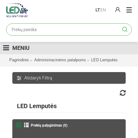
LT
EN
PRODUKTAI
PROJEKTAI
MENIU
LOJALUMO PROGRAMA
Pagrindinis
Administracinėms patalpoms
LED Lemputės
KATALOGAI
APIE MUS
Atidaryti Filtrą
KONTAKTAI
LED Lemputės
Prekių palyginimas (0)