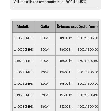
Veikimo aplinkos temperatūra: nuo -20°C iki +45°C
Modelis
Galia
Šviesos srautas
Dydis (mm)
LJ-60200NB-E
200W
18000 lm
2600x1200x60
LJ-60200NB-E
200W
18000 lm
2600x1200x60
LJ-80200NB-E
200W
18000 lm
2600x1200x80
LJ-60220NB-E
220W
19800 lm
3000x1200x60
LJ-60220NB-E
220W
19800 lm
3000x1200x60
LJ-80220NB-E
220W
19800 lm
3000x1200x80
LJ-60280NB-E
280W
25200 lm
4000x1200x60