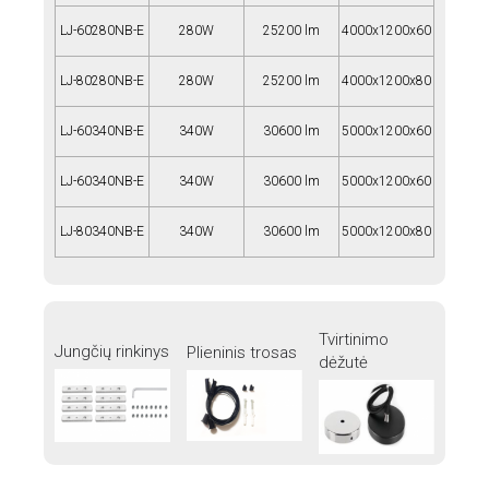
LJ-60280NB-E
280W
25200 lm
4000x1200x60
LJ-80280NB-E
280W
25200 lm
4000x1200x80
LJ-60340NB-E
340W
30600 lm
5000x1200x60
LJ-60340NB-E
340W
30600 lm
5000x1200x60
LJ-80340NB-E
340W
30600 lm
5000x1200x80
Tvirtinimo
Jungčių rinkinys
Plieninis trosas
dėžutė