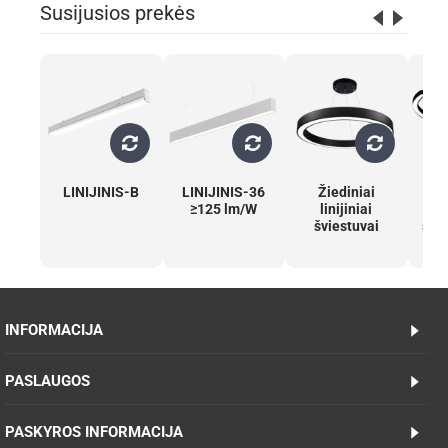
Susijusios prekės
LINIJINIS-B
LINIJINIS-36
Žiediniai
Ke
≥125 lm/W
linijiniai
šviestuvai
švie
INFORMACIJA
PASLAUGOS
PASKYROS INFORMACIJA