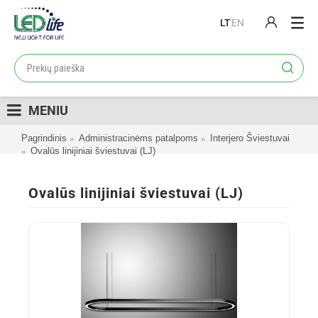
LT
EN
PRODUKTAI
PROJEKTAI
MENIU
LOJALUMO PROGRAMA
Pagrindinis
Administracinėms patalpoms
Interjero Šviestuvai
KATALOGAI
Ovalūs linijiniai šviestuvai (LJ)
APIE MUS
Ovalūs linijiniai šviestuvai (LJ)
KONTAKTAI