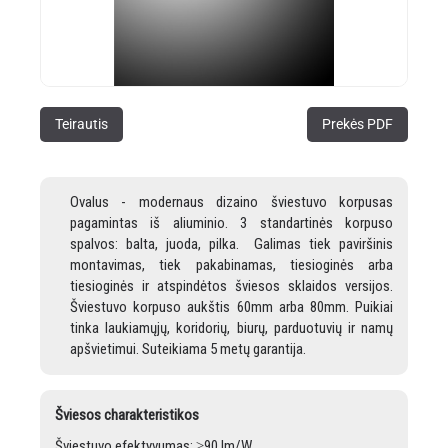
Teirautis
Prekės PDF
Ovalus - modernaus dizaino šviestuvo korpusas
pagamintas iš aliuminio. 3 standartinės korpuso
spalvos: balta, juoda, pilka. Galimas tiek paviršinis
montavimas, tiek pakabinamas, tiesioginės arba
tiesioginės ir atspindėtos šviesos sklaidos versijos.
Šviestuvo korpuso aukštis 60mm arba 80mm. Puikiai
tinka laukiamųjų, koridorių, biurų, parduotuvių ir namų
apšvietimui. Suteikiama 5 metų garantija.
Šviesos charakteristikos
Šviestuvo efektyvumas: ≥90 lm/W