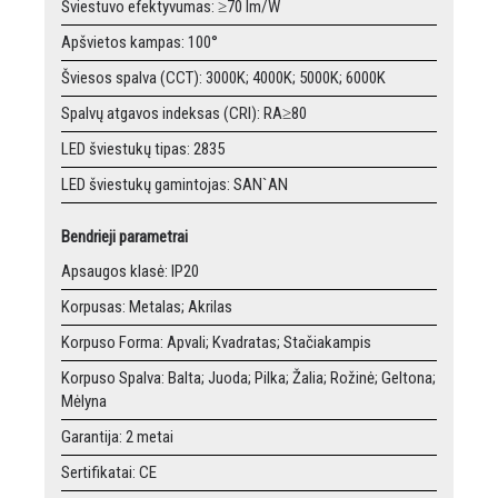
Šviestuvo efektyvumas: ≥70 lm/W
Apšvietos kampas: 100°
Šviesos spalva (CCT): 3000K; 4000K; 5000K; 6000K
Spalvų atgavos indeksas (CRI): RA≥80
LED šviestukų tipas: 2835
LED šviestukų gamintojas: SAN`AN
Bendrieji parametrai
Apsaugos klasė: IP20
Korpusas: Metalas; Akrilas
Korpuso Forma: Apvali; Kvadratas; Stačiakampis
Korpuso Spalva: Balta; Juoda; Pilka; Žalia; Rožinė; Geltona;
Mėlyna
Garantija: 2 metai
Sertifikatai: CE