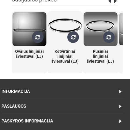
Ovalūs linijiniai
Ketvirtiniai
Pusiniai
S
šviestuvai (LJ)
linijiniai
linijiniai
šviestuvai (LJ)
šviestuvai (LJ)
š
INFORMACIJA
PASLAUGOS
PASKYROS INFORMACIJA