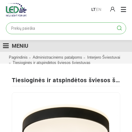
LT
EN
PRODUKTAI
PROJEKTAI
MENIU
LOJALUMO PROGRAMA
Pagrindinis
Administracinėms patalpoms
Interjero Šviestuvai
KATALOGAI
Tiesioginės ir atspindėtos šviesos šviestuvas
APIE MUS
Tiesioginės ir atspindėtos šviesos šviestuvas
KONTAKTAI