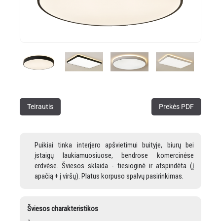
Teirautis
Prekės PDF
Puikiai tinka interjero apšvietimui buityje, biurų bei
įstaigų laukiamuosiuose, bendrose komercinėse
erdvėse. Šviesos sklaida - tiesioginė ir atspindėta (į
apačią + į viršų). Platus korpuso spalvų pasirinkimas.
Šviesos charakteristikos