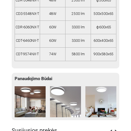
CDR-5048NX-T
48W
2500 lm
ф500x65
CDS-5548NX-T
48W
2500 lm
500x500x65
CDR-6060NX-T
60W
3300 lm
ф600x65
CDT-6460NX-T
60W
3300 lm
600x400x65
CDT-9574NX-T
74W
5800 lm
900x580x65
Panaudojimo Būdai
Susijusios prekės