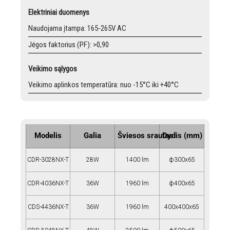
Elektriniai duomenys
Naudojama įtampa: 165-265V AC
Jėgos faktorius (PF): >0,90
Veikimo sąlygos
Veikimo aplinkos temperatūra: nuo -15°C iki +40°C
Modelis
Galia
Šviesos srautas
Dydis (mm)
CDR-3028NX-T
28W
1400 lm
ф300x65
CDR-4036NX-T
36W
1960 lm
ф400x65
CDS-4436NX-T
36W
1960 lm
400x400x65