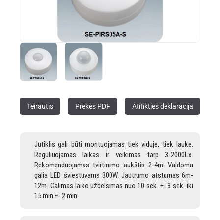
Teirautis
Prekės PDF
Atitikties deklaracija
Jutiklis gali būti montuojamas tiek viduje, tiek lauke.
Reguliuojamas laikas ir veikimas tarp 3-2000Lx.
Rekomenduojamas tvirtinimo aukštis 2-4m. Valdoma
galia LED šviestuvams 300W. Jautrumo atstumas 6m-
12m. Galimas laiko uždelsimas nuo 10 sek. +- 3 sek. iki
15 min +- 2 min.