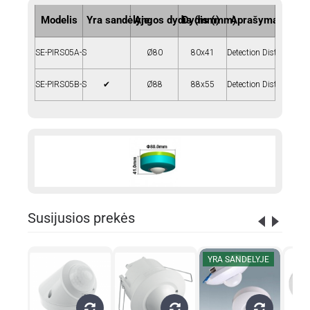
Modelis
Yra sandėlyje
Angos dydis (mm)
Dydis (mm)
Aprašymas
SE-PIRS05A-S
Ø80
80x41
Detection Distance 6m.
SE-PIRS05B-S
✔
Ø88
88x55
Detection Distance 12
Susijusios prekės
YRA SANDELYJE