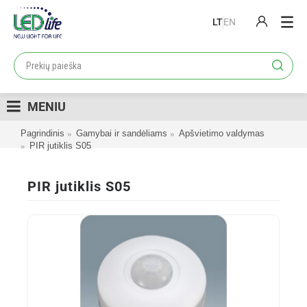
LT
EN
PRODUKTAI
PROJEKTAI
MENIU
LOJALUMO PROGRAMA
Pagrindinis
Gamybai ir sandėliams
Apšvietimo valdymas
KATALOGAI
PIR jutiklis S05
APIE MUS
PIR jutiklis S05
KONTAKTAI