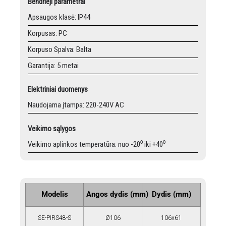
Bendrieji parametrai
Apsaugos klasė: IP44
Korpusas: PC
Korpuso Spalva: Balta
Garantija: 5 metai
Elektriniai duomenys
Naudojama įtampa: 220-240V AC
Veikimo sąlygos
Veikimo aplinkos temperatūra: nuo -20⁰ iki +40⁰
Modelis
Angos dydis (mm)
Dydis (mm)
SE-PIRS48-S
Ø106
106x61