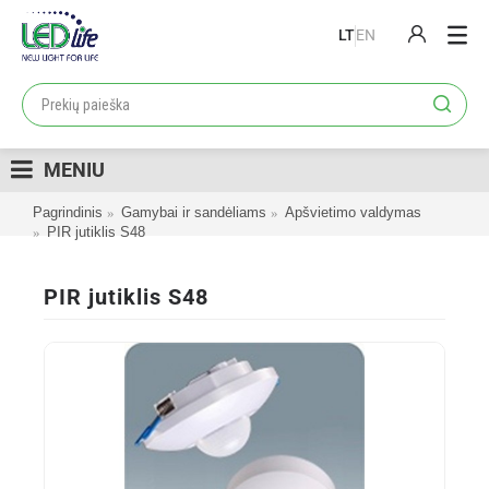
LT
EN
PRODUKTAI
PROJEKTAI
MENIU
LOJALUMO PROGRAMA
Pagrindinis
Gamybai ir sandėliams
Apšvietimo valdymas
KATALOGAI
PIR jutiklis S48
APIE MUS
PIR jutiklis S48
KONTAKTAI