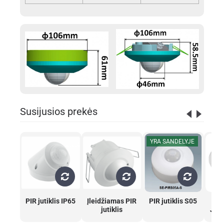
Susijusios prekės
YRA SANDELYJE
PIR jutiklis IP65
Įleidžiamas PIR
PIR jutiklis S05
jutiklis
JUT