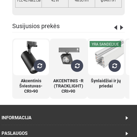
TCL-42NBZCB
42W
4830 lm
ф94x191
Susijusios prekės
YRA SANDELYJE
Akcentinis
AKCENTINIS -R
Šynlaidžiai ir jų
A
Šviestuvas-
(TRACKLIGHT)
priedai
Šv
CRI>90
CRI>90
INFORMACIJA
PASLAUGOS