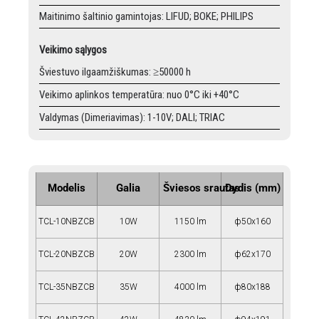
Maitinimo šaltinio gamintojas: LIFUD; BOKE; PHILIPS
Veikimo sąlygos
Šviestuvo ilgaamžiškumas: ≥50000 h
Veikimo aplinkos temperatūra: nuo 0°C iki +40°C
Valdymas (Dimeriavimas): 1-10V; DALI; TRIAC
Modelis
Galia
Šviesos srautas
Dydis (mm)
TCL-10NBZCB
10W
1150 lm
ф50x160
TCL-20NBZCB
20W
2300 lm
ф62x170
TCL-35NBZCB
35W
4000 lm
ф80x188