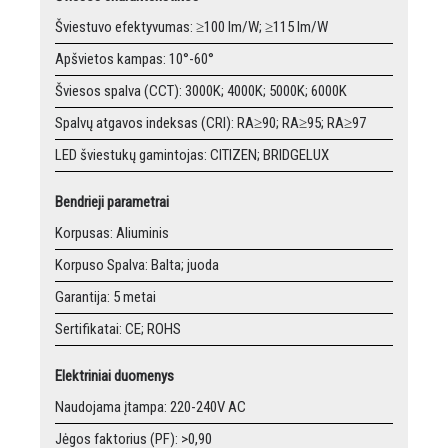
Šviestuvo efektyvumas: ≥100 lm/W; ≥115 lm/W
Apšvietos kampas: 10°-60°
Šviesos spalva (CCT): 3000K; 4000K; 5000K; 6000K
Spalvų atgavos indeksas (CRI): RA≥90; RA≥95; RA≥97
LED šviestukų gamintojas: CITIZEN; BRIDGELUX
Bendrieji parametrai
Korpusas: Aliuminis
Korpuso Spalva: Balta; juoda
Garantija: 5 metai
Sertifikatai: CE; ROHS
Elektriniai duomenys
Naudojama įtampa: 220-240V AC
Jėgos faktorius (PF): >0,90