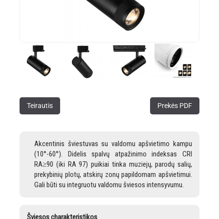
Teirautis
Prekės PDF
Akcentinis šviestuvas su valdomu apšvietimo kampu
(10°-60°). Didelis spalvų atpažinimo indeksas CRI
RA≥90 (iki RA 97) puikiai tinka muziejų, parodų salių,
prekybinių plotų, atskirų zonų papildomam apšvietimui.
Gali būti su integruotu valdomu šviesos intensyvumu.
Šviesos charakteristikos