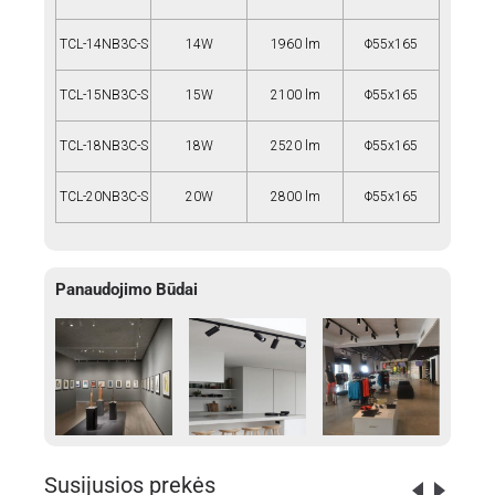
TCL-14NB3C-S
14W
1960 lm
Φ55x165
TCL-15NB3C-S
15W
2100 lm
Φ55x165
TCL-18NB3C-S
18W
2520 lm
Φ55x165
TCL-20NB3C-S
20W
2800 lm
Φ55x165
Panaudojimo Būdai
Susijusios prekės