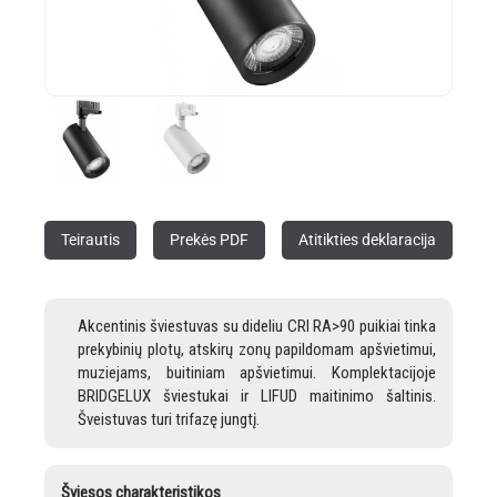
Teirautis
Prekės PDF
Atitikties deklaracija
Akcentinis šviestuvas su dideliu CRI RA>90 puikiai tinka
prekybinių plotų, atskirų zonų papildomam apšvietimui,
muziejams, buitiniam apšvietimui. Komplektacijoje
BRIDGELUX šviestukai ir LIFUD maitinimo šaltinis.
Šveistuvas turi trifazę jungtį.
Šviesos charakteristikos