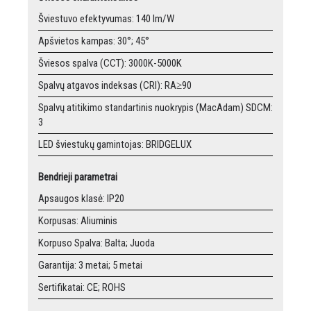
Šviestuvo efektyvumas: 140 lm/W
Apšvietos kampas: 30°; 45°
Šviesos spalva (CCT): 3000K-5000K
Spalvų atgavos indeksas (CRI): RA≥90
Spalvų atitikimo standartinis nuokrypis (MacAdam) SDCM:
3
LED šviestukų gamintojas: BRIDGELUX
Bendrieji parametrai
Apsaugos klasė: IP20
Korpusas: Aliuminis
Korpuso Spalva: Balta; Juoda
Garantija: 3 metai; 5 metai
Sertifikatai: CE; ROHS