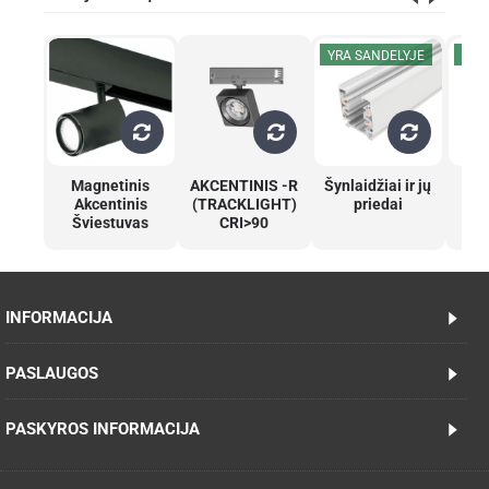
YRA SANDELYJE
YRA
Magnetinis
AKCENTINIS -R
Šynlaidžiai ir jų
A
Akcentinis
(TRACKLIGHT)
priedai
š
Šviestuvas
CRI>90
C
INFORMACIJA
PASLAUGOS
PASKYROS INFORMACIJA