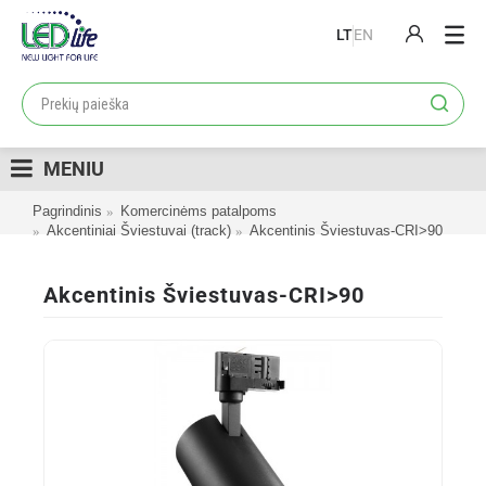
LT
EN
PRODUKTAI
PROJEKTAI
MENIU
LOJALUMO PROGRAMA
Pagrindinis
Komercinėms patalpoms
KATALOGAI
Akcentiniai Šviestuvai (track)
Akcentinis Šviestuvas-CRI>90
APIE MUS
Akcentinis Šviestuvas-CRI>90
KONTAKTAI