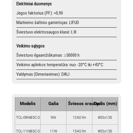
Elektriniai duomenys
Jėgos faktorius (PF): >0,90
Maitinimo šaltinio gamintojas: LIFUD
Šviestuvo elektrosaugos klasė: I; III
Veikimo sąlygos
Šviestuvo ilgaamžiškumas: ≥50000 h
Veikimo aplinkos temperatūra: nuo -20°C iki +45°C
Valdymas (Dimeriavimas): DALI
Modelis
Galia
Šviesos srautas
Dydis (mm)
TCL-09NB3C-S
9W
1260 lm
Φ55x135
TCL-11NB3C-S
11W
1540 lm
Φ55x135