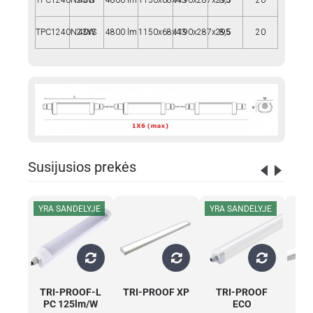
TPC1240N23-S
40W
4800 lm
1150x68x43
1190x287x295
8,5
20
TPC1240N23YS
40W
4800 lm
1150x68x43
1190x287x295
8,5
20
Susijusios prekės
YRA SANDELYJE
YRA SANDELYJE
TRI-PROOF-L
TRI-PROOF XP
TRI-PROOF
TR
PC 125lm/W
ECO
>