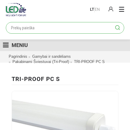
LT
EN
PRODUKTAI
PROJEKTAI
MENIU
LOJALUMO PROGRAMA
Pagrindinis
Gamybai ir sandėliams
KATALOGAI
Pakabinami Šviestuvai (Tri-Proof)
TRI-PROOF PC S
APIE MUS
TRI-PROOF PC S
KONTAKTAI