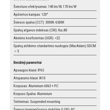
Šviestuvo efektyvumas: 140 lm/W, 170 lm/W
Apšvietos kampas: 120°
Šviesos spalva (CCT): 3000K-6500K
Spalvų atgavos indeksas (CRI): Ra≥80
Akinimo koeficientas (UGR): <22
Spalvų atitikimo standartinis nuokrypis (MacAdam) SDCM:
＜5
Bendrieji parametrai
Apsaugos klasė: IP65
Atsparumo klasė: IK10
Korpusas: Aluminium 6063 + PC
Korpuso Spalva: Aluminium
Tvirtinimas: Suspended mounting
Šviesos kreipiančiosios plokštės (LGP): PC