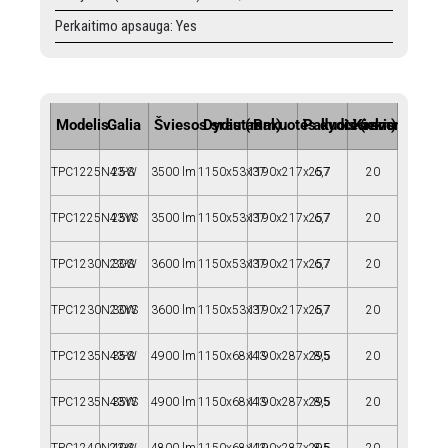
Perkaitimo apsauga: Yes
Modelis
Galia
Šviesos srautas
Dydis (mm)
Pakuotės dydis (mm)
Pakuotės svoris (kg)
Kiekis pakuotė
TPC1225N43-S
25W
3500 lm
1150x53x37
1190x217x257
6,7
20
TPC1225N43YS
25W
3500 lm
1150x53x37
1190x217x257
6,7
20
TPC1230N23-S
30W
3600 lm
1150x53x37
1190x217x257
6,7
20
TPC1230N23YS
30W
3600 lm
1150x53x37
1190x217x257
6,7
20
TPC1235N43-S
35W
4900 lm
1150x68x43
1190x287x295
8,5
20
TPC1235N43YS
35W
4900 lm
1150x68x43
1190x287x295
8,5
20