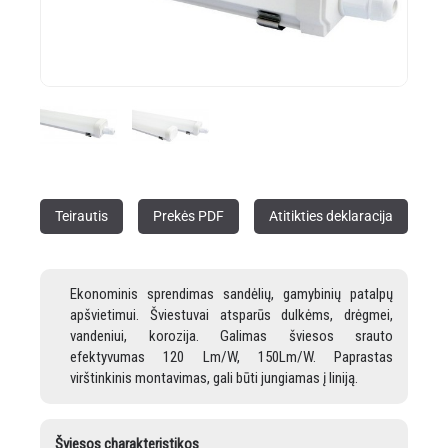
Teirautis
Prekės PDF
Atitikties deklaracija
Ekonominis sprendimas sandėlių, gamybinių patalpų
apšvietimui. Šviestuvai atsparūs dulkėms, drėgmei,
vandeniui, korozija. Galimas šviesos srauto
efektyvumas 120 Lm/W, 150Lm/W. Paprastas
virštinkinis montavimas, gali būti jungiamas į liniją.
Šviesos charakteristikos