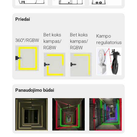
Priedai
Bet koks
Bet koks
Kampo
360°/RGBW
kampas/
kampas/
reguliatorius
RGBW
RGBW
Panaudojimo būdai