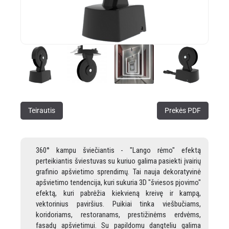
Teirautis
Prekės PDF
360° kampu šviečiantis - "Lango rėmo" efektą
perteikiantis šviestuvas su kuriuo galima pasiekti įvairių
grafinio apšvietimo sprendimų. Tai nauja dekoratyvinė
apšvietimo tendencija, kuri sukuria 3D "šviesos pjovimo"
efektą, kuri pabrėžia kiekvieną kreivę ir kampą,
vektorinius paviršius. Puikiai tinka viešbučiams,
koridoriams, restoranams, prestižinėms erdvėms,
fasadų apšvietimui. Su papildomu dangteliu galima