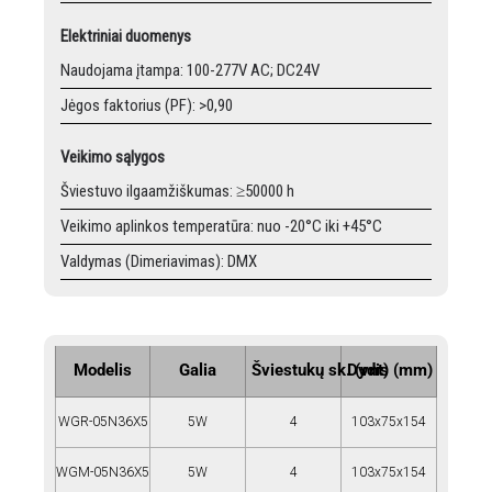
Elektriniai duomenys
Naudojama įtampa: 100-277V AC; DC24V
Jėgos faktorius (PF): >0,90
Veikimo sąlygos
Šviestuvo ilgaamžiškumas: ≥50000 h
Veikimo aplinkos temperatūra: nuo -20°C iki +45°C
Valdymas (Dimeriavimas): DMX
Modelis
Galia
Šviestukų sk. (vnt)
Dydis (mm)
WGR-05N36X5
5W
4
103x75x154
WGM-05N36X5
5W
4
103x75x154