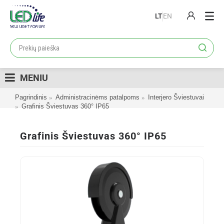
LT
EN
PRODUKTAI
PROJEKTAI
MENIU
LOJALUMO PROGRAMA
Pagrindinis
Administracinėms patalpoms
Interjero Šviestuvai
KATALOGAI
Grafinis Šviestuvas 360° IP65
APIE MUS
Grafinis Šviestuvas 360° IP65
KONTAKTAI