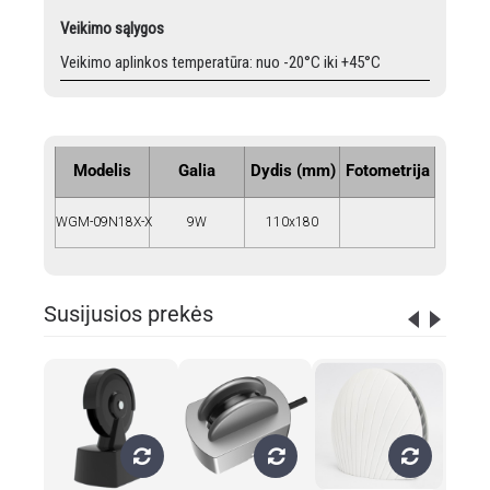
Veikimo sąlygos
Veikimo aplinkos temperatūra: nuo -20°C iki +45°C
Modelis
Galia
Dydis (mm)
Fotometrija
WGM-09N18X-X
9W
110x180
Susijusios prekės