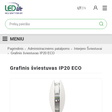
LT
EN
PRODUKTAI
PROJEKTAI
MENIU
LOJALUMO PROGRAMA
Pagrindinis
Administracinėms patalpoms
Interjero Šviestuvai
KATALOGAI
Grafinis šviestuvas IP20 ECO
APIE MUS
Grafinis šviestuvas IP20 ECO
KONTAKTAI