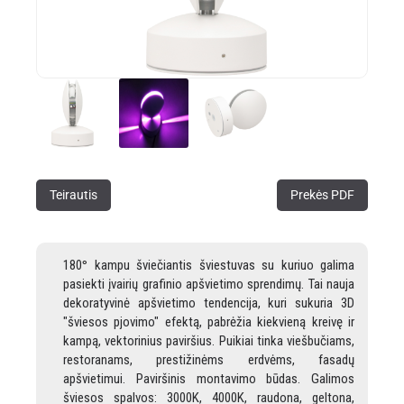
Teirautis
Prekės PDF
180
kampu šviečiantis šviestuvas su kuriuo galima
°
pasiekti įvairių grafinio apšvietimo sprendimų. Tai nauja
dekoratyvinė apšvietimo tendencija, kuri sukuria 3D
"šviesos pjovimo" efektą, pabrėžia kiekvieną kreivę ir
kampą, vektorinius paviršius. Puikiai tinka viešbučiams,
restoranams, prestižinėms erdvėms, fasadų
apšvietimui. Paviršinis montavimo būdas. Galimos
šviesos spalvos: 3000K, 4000K, raudona, geltona,