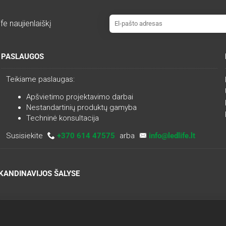
fe naujienlaiškį
PASLAUGOS
Teikiame paslaugas:
Apšvietimo projektavimo darbai
Nestandartinių produktų gamyba
Techninė konsultacija
Susisiekite
+370 614 47575
arba
info@ledlife.lt
SKANDINAVIJOS ŠALYSE