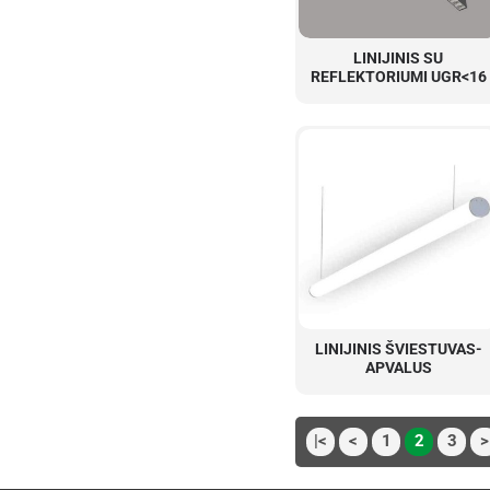
LINIJINIS SU
REFLEKTORIUMI UGR<16
LINIJINIS ŠVIESTUVAS-
APVALUS
|<
<
1
2
3
>