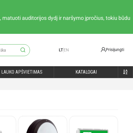
 matuoti auditorijos dydį ir naršymo įpročius, tokiu būdu
Prisijungti
LT
EN
LAUKO APŠVIETIMAS
KATALOGAI