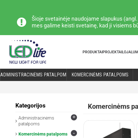
Šioje svetainėje naudojame slapukus (angl. „
mes galime keisti svetainę, kad ji visiems 
PRODUKTAI
PROJEKTAI
LOJALU
ADMINISTRACINĖMS PATALPOMS
KOMERCINĖMS PATALPOMS
Kategorijos
Komercinėms pa
+
Administracinėms
patalpoms
-
Komercinėms patalpoms