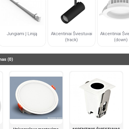
Jungiami Į Liniją
Akcentiniai Šviestuvai
Akcentiniai Švi
(track)
(down)
mas (0)