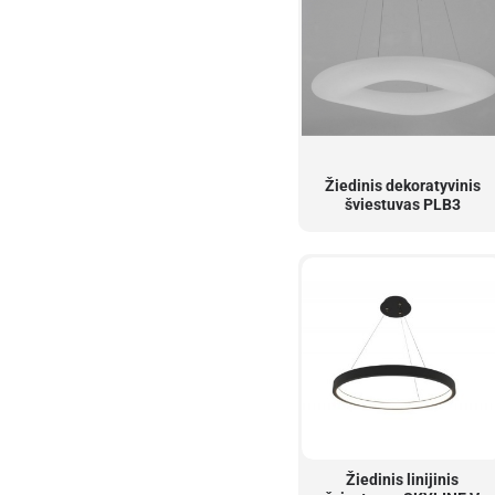
Žiedinis dekoratyvinis
šviestuvas PLB3
Žiedinis linijinis