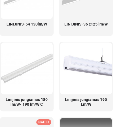
LINIJINIS-54 130lm/W
LINIJINIS-36 ≥125 lm/W
Linijinis jungiamas 180
Linijinis jungiamas 195
lm/W- 190 lm/W C
Lm/W
NAUJA