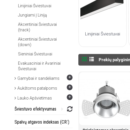
Linijiniai Šviestuvai
Jungiami Į Liniją
Akcentiniai Šviestuvai
(track)
Linijiniai Šviestuvai
Akcentiniai Šviestuvai
(down)
Sieniniai Šviestuvai
Prekių palygini
Evakuaciniai ir Avariniai
Šviestuvai
+
Gamybai ir sandėliams
+
Aukštoms patalpoms
+
Lauko Apšvietimas
Šviestuvo efektyvumas
Spalvų atgavos indeksas (CRI)