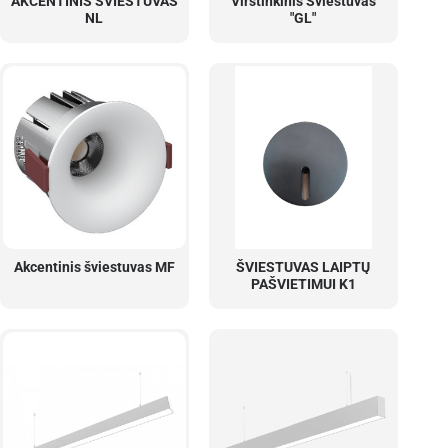
AKCENTINIS ŠVIESTUVAS
Virštinkinis Šviestuvas
NL
"GL"
Akcentinis šviestuvas MF
ŠVIESTUVAS LAIPTŲ
PAŠVIETIMUI K1