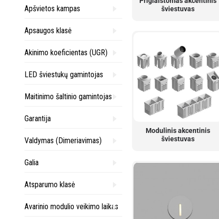
Priglaistomas akcentinis
Apšvietos kampas
šviestuvas
Apsaugos klasė
Akinimo koeficientas (UGR)
LED šviestukų gamintojas
Maitinimo šaltinio gamintojas
Garantija
Modulinis akcentinis
šviestuvas
Valdymas (Dimeriavimas)
Galia
Atsparumo klasė
Avarinio modulio veikimo laikas