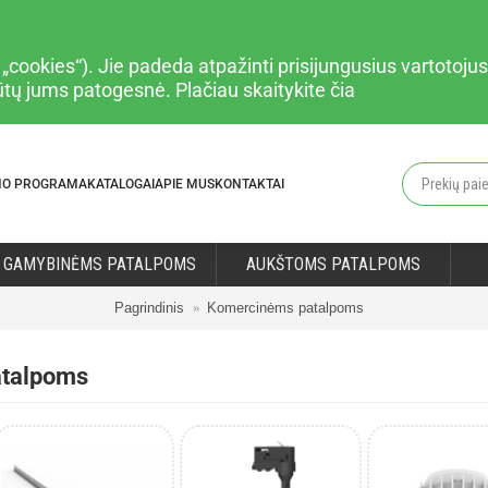
cookies“). Jie padeda atpažinti prisijungusius vartotojus,
būtų jums patogesnė. Plačiau
skaitykite čia
MO PROGRAMA
KATALOGAI
APIE MUS
KONTAKTAI
GAMYBINĖMS PATALPOMS
AUKŠTOMS PATALPOMS
Pagrindinis
Komercinėms patalpoms
talpoms