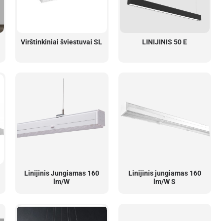
Virštinkiniai šviestuvai SL
LINIJINIS 50 E
Linijinis Jungiamas 160
Linijinis jungiamas 160
lm/W
lm/W S