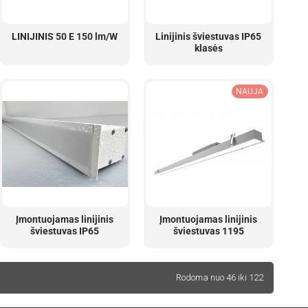
LINIJINIS 50 E 150 lm/W
Linijinis šviestuvas IP65
klasės
NAUJA
Įmontuojamas linijinis
Įmontuojamas linijinis
šviestuvas IP65
šviestuvas 1195
Rodoma nuo 46 iki 122