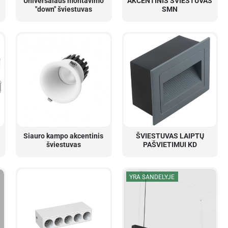
Universalaus montavimo
AKCENTINIS ŠVIESTUVAS
"down" šviestuvas
SMN
Siauro kampo akcentinis
ŠVIESTUVAS LAIPTŲ
šviestuvas
PAŠVIETIMUI KD
YRA SANDELYJE