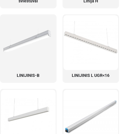
šviestuvai
Linija H
LINIJINIS-B
LINIJINIS L UGR<16